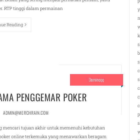
p
er. RTP tinggi dalam permainan
y
n
nue Reading
w
k
s
b
s
c
s
Dominoqq
c
TAMA PENGGEMAR POKER
c
c
ADMIN@MERCHRAIN.COM
p
s
 mencari tujuan akhir untuk memenuhi kebutuhan
 poker online terkemuka yang menawarkan beragam