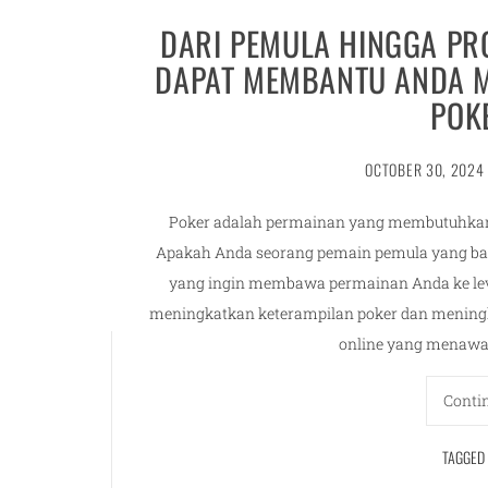
DARI PEMULA HINGGA PR
DAPAT MEMBANTU ANDA M
POK
OCTOBER 30, 2024
Poker adalah permainan yang membutuhkan k
Apakah Anda seorang pemain pemula yang bar
yang ingin membawa permainan Anda ke lev
meningkatkan keterampilan poker dan meningk
online yang menawa
Conti
TAGGE