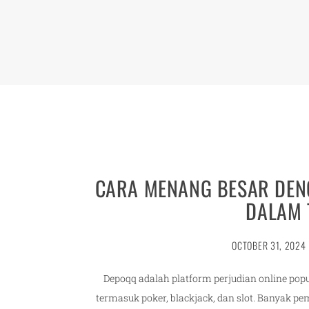
CARA MENANG BESAR DEN
DALAM 
OCTOBER 31, 2024
Depoqq adalah platform perjudian online p
termasuk poker, blackjack, dan slot. Banyak 