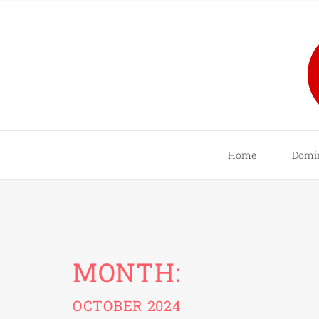
Skip
Situs Judi On
to
content
Mainkan slot gacor di situs judi online terpercaya 
Home
Domi
MONTH:
OCTOBER 2024