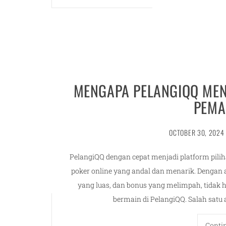
MENGAPA PELANGIQQ MEN
PEMA
OCTOBER 30, 2024
PelangiQQ dengan cepat menjadi platform pil
poker online yang andal dan menarik. Denga
yang luas, dan bonus yang melimpah, tidak
bermain di PelangiQQ. Salah sat
Conti