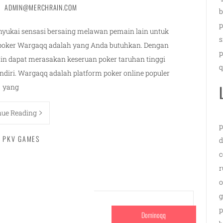
ADMIN@MERCHRAIN.COM
b
p
yukai sensasi bersaing melawan pemain lain untuk
s
oker Wargaqq adalah yang Anda butuhkan. Dengan
p
in dapat merasakan keseruan poker taruhan tinggi
q
iri. Wargaqq adalah platform poker online populer
yang
nue Reading
p
D
PKV GAMES
d
c
r
o
g
p
Dominoqq