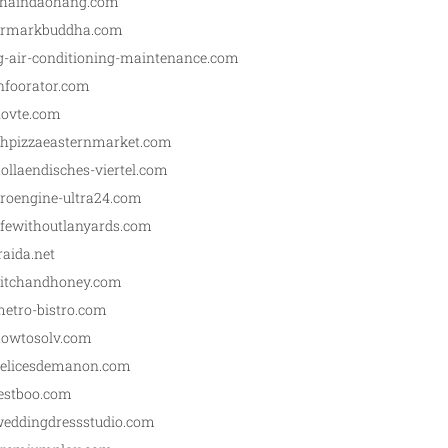
haindaohang.com
drmarkbuddha.com
g-air-conditioning-maintenance.com
nfoorator.com
ovte.com
hpizzaeasternmarket.com
ollaendisches-viertel.com
roengine-ultra24.com
ifewithoutlanyards.com
raida.net
itchandhoney.com
etro-bistro.com
owtosolv.com
elicesdemanon.com
estboo.com
eddingdressstudio.com