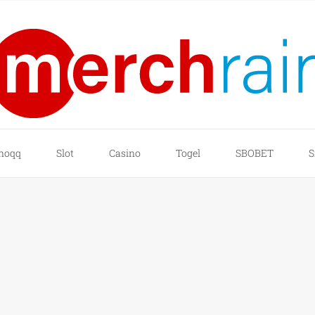
line Terpercaya de
dan E-Wallet DAN
yang mendukung e-wallet DANA untuk transaksi yang lebih praktis dan
noqq
Slot
Casino
Togel
SBOBET
S