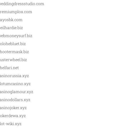
eddingdressstudio.com
remiumplox.com
ayosbk.com
eilhardie.biz
ebmoneysurf.biz
olohebluet.biz
hootermask.biz
usterwheel.biz
helfari.net
asinorussia.xyz
lotumcasino.xyz
asinoglamour.xyz
asinodollars.xyz
asinojoker.xyz
okerdewa.xyz
lot-wiki.xyz