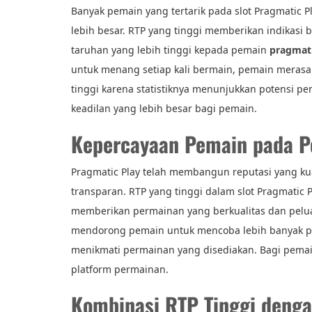
Banyak pemain yang tertarik pada slot Pragmatic
lebih besar. RTP yang tinggi memberikan indikas
taruhan yang lebih tinggi kepada pemain
pragmat
untuk menang setiap kali bermain, pemain merasa 
tinggi karena statistiknya menunjukkan potensi pe
keadilan yang lebih besar bagi pemain.
Kepercayaan Pemain pada 
Pragmatic Play telah membangun reputasi yang k
transparan. RTP yang tinggi dalam slot Pragmati
memberikan permainan yang berkualitas dan pelu
mendorong pemain untuk mencoba lebih banyak p
menikmati permainan yang disediakan. Bagi pemai
platform permainan.
Kombinasi RTP Tinggi denga