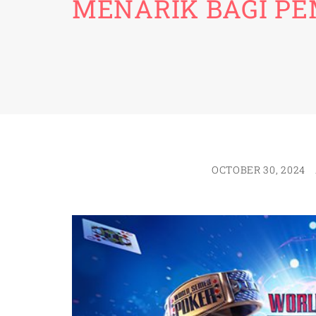
MENARIK BAGI PE
OCTOBER 30, 2024