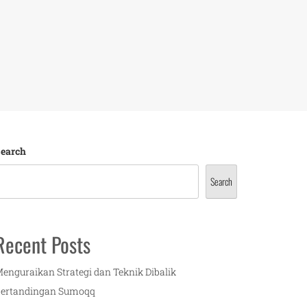
earch
Search
Recent Posts
enguraikan Strategi dan Teknik Dibalik
ertandingan Sumoqq