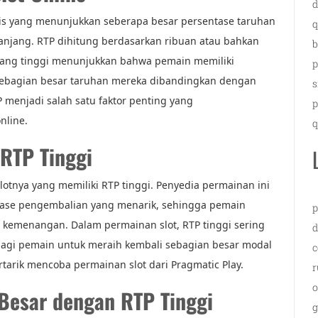
d
etis yang menunjukkan seberapa besar persentase taruhan
q
njang. RTP dihitung berdasarkan ribuan atau bahkan
b
yang tinggi menunjukkan bahwa pemain memiliki
p
sebagian besar taruhan mereka dibandingkan dengan
s
P menjadi salah satu faktor penting yang
p
nline.
q
 RTP Tinggi
lotnya yang memiliki RTP tinggi. Penyedia permainan ini
ase pengembalian yang menarik, sehingga pemain
p
 kemenangan. Dalam permainan slot, RTP tinggi sering
d
l bagi pemain untuk meraih kembali sebagian besar modal
c
tarik mencoba permainan slot dari Pragmatic Play.
r
o
Besar dengan RTP Tinggi
g