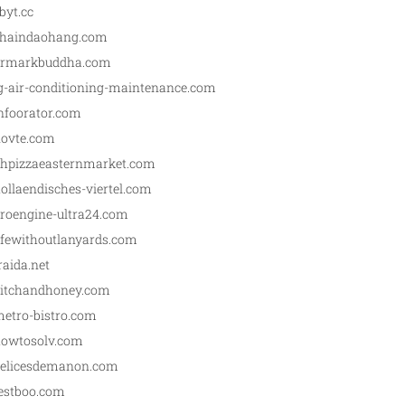
byt.cc
haindaohang.com
drmarkbuddha.com
g-air-conditioning-maintenance.com
nfoorator.com
ovte.com
hpizzaeasternmarket.com
ollaendisches-viertel.com
roengine-ultra24.com
ifewithoutlanyards.com
raida.net
itchandhoney.com
etro-bistro.com
owtosolv.com
elicesdemanon.com
estboo.com