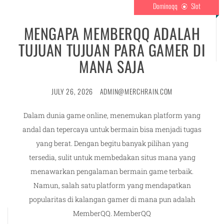
Dominoqq
Slot
MENGAPA MEMBERQQ ADALAH
TUJUAN TUJUAN PARA GAMER DI
MANA SAJA
JULY 26, 2026
ADMIN@MERCHRAIN.COM
Dalam dunia game online, menemukan platform yang
andal dan tepercaya untuk bermain bisa menjadi tugas
yang berat. Dengan begitu banyak pilihan yang
tersedia, sulit untuk membedakan situs mana yang
menawarkan pengalaman bermain game terbaik.
Namun, salah satu platform yang mendapatkan
popularitas di kalangan gamer di mana pun adalah
MemberQQ. MemberQQ