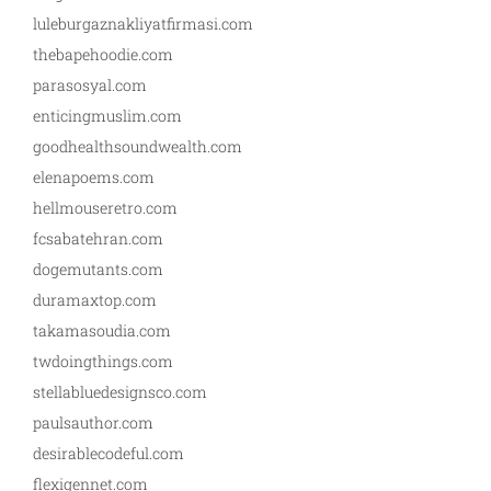
luleburgaznakliyatfirmasi.com
thebapehoodie.com
parasosyal.com
enticingmuslim.com
goodhealthsoundwealth.com
elenapoems.com
hellmouseretro.com
fcsabatehran.com
dogemutants.com
duramaxtop.com
takamasoudia.com
twdoingthings.com
stellabluedesignsco.com
paulsauthor.com
desirablecodeful.com
flexigennet.com