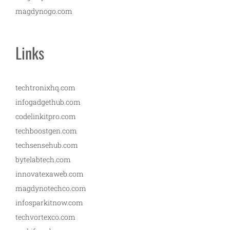
magdynogo.com
Links
techtronixhq.com
infogadgethub.com
codelinkitpro.com
techboostgen.com
techsensehub.com
bytelabtech.com
innovatexaweb.com
magdynotechco.com
infosparkitnow.com
techvortexco.com