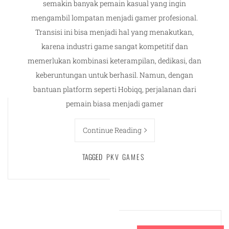
semakin banyak pemain kasual yang ingin
mengambil lompatan menjadi gamer profesional.
Transisi ini bisa menjadi hal yang menakutkan,
karena industri game sangat kompetitif dan
memerlukan kombinasi keterampilan, dedikasi, dan
keberuntungan untuk berhasil. Namun, dengan
bantuan platform seperti Hobiqq, perjalanan dari
pemain biasa menjadi gamer
Continue Reading
TAGGED
PKV GAMES