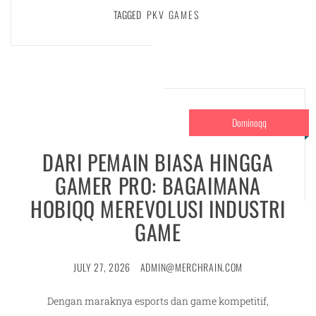
TAGGED
PKV GAMES
Dominoqq
DARI PEMAIN BIASA HINGGA
GAMER PRO: BAGAIMANA
HOBIQQ MEREVOLUSI INDUSTRI
GAME
JULY 27, 2026
ADMIN@MERCHRAIN.COM
Dengan maraknya esports dan game kompetitif,