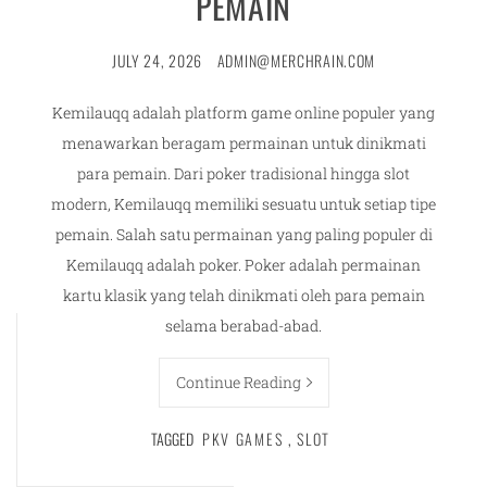
PEMAIN
JULY 24, 2026
ADMIN@MERCHRAIN.COM
Kemilauqq adalah platform game online populer yang
menawarkan beragam permainan untuk dinikmati
para pemain. Dari poker tradisional hingga slot
modern, Kemilauqq memiliki sesuatu untuk setiap tipe
pemain. Salah satu permainan yang paling populer di
Kemilauqq adalah poker. Poker adalah permainan
kartu klasik yang telah dinikmati oleh para pemain
selama berabad-abad.
Continue Reading
TAGGED
PKV GAMES
,
SLOT