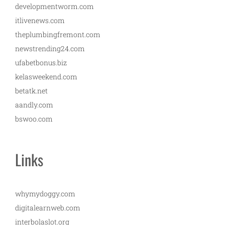
developmentworm.com
itlivenews.com
theplumbingfremont.com
newstrending24.com
ufabetbonus.biz
kelasweekend.com
betatk.net
aandly.com
bswoo.com
Links
whymydoggy.com
digitalearnweb.com
interbolaslot.org