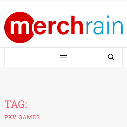
Skip
Situs Judi Online
to
content
Terpercaya dengan Slot
Gacor dan E-Wallet DANA
Mainkan slot gacor di situs judi online terpercaya yang
Primary
mendukung e-wallet DANA untuk transaksi yang lebih praktis dan
Menu
aman.
TAG:
PKV GAMES