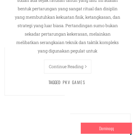
sudah ada sejak ratusan tahun yang lalu. Ini adalah
bentuk pertarungan yang sangat ritual dan disiplin
yang membutuhkan kekuatan fisik, ketangkasan, dan
strategi yang luar biasa. Pertandingan sumo bukan
sekadar pertarungan kekerasan, melainkan
melibatkan serangkaian teknik dan taktik kompleks
yang digunakan pegulat untuk
Continue Reading
TAGGED
PKV GAMES
Dominoqq