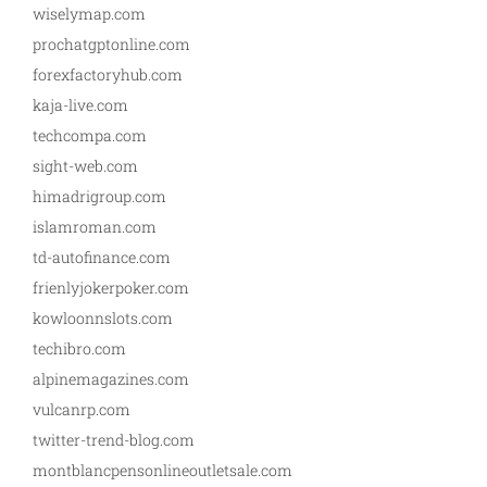
wiselymap.com
prochatgptonline.com
forexfactoryhub.com
kaja-live.com
techcompa.com
sight-web.com
himadrigroup.com
islamroman.com
td-autofinance.com
frienlyjokerpoker.com
kowloonnslots.com
techibro.com
alpinemagazines.com
vulcanrp.com
twitter-trend-blog.com
montblancpensonlineoutletsale.com