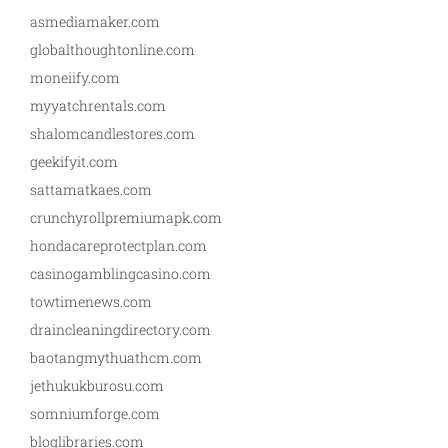
asmediamaker.com
globalthoughtonline.com
moneiify.com
myyatchrentals.com
shalomcandlestores.com
geekifyit.com
sattamatkaes.com
crunchyrollpremiumapk.com
hondacareprotectplan.com
casinogamblingcasino.com
towtimenews.com
draincleaningdirectory.com
baotangmythuathcm.com
jethukukburosu.com
somniumforge.com
bloglibraries.com