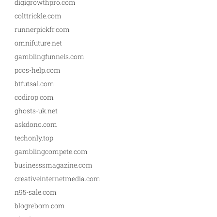
digigrowthpro.com
colttrickle.com
runnerpickfr.com
omnifuture.net
gamblingfunnels.com
pcos-help.com
btfutsal.com
codirop.com
ghosts-uk.net
askdono.com
techonly.top
gamblingcompete.com
businesssmagazine.com
creativeinternetmedia.com
n95-sale.com
blogreborn.com