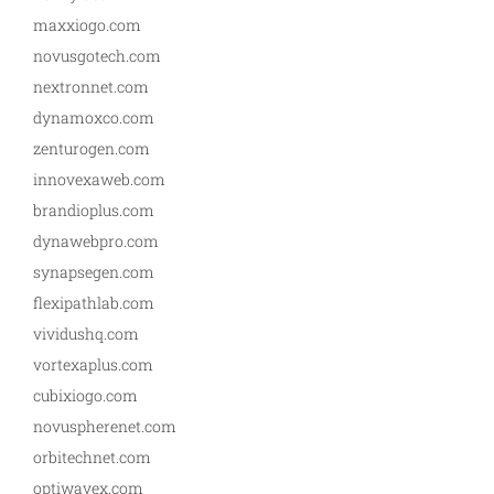
maxxiogo.com
novusgotech.com
nextronnet.com
dynamoxco.com
zenturogen.com
innovexaweb.com
brandioplus.com
dynawebpro.com
synapsegen.com
flexipathlab.com
vividushq.com
vortexaplus.com
cubixiogo.com
novuspherenet.com
orbitechnet.com
optiwavex.com