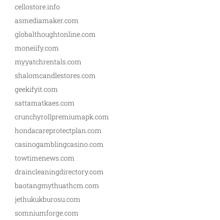
cellostore.info
asmediamaker.com
globalthoughtonline.com
moneiify.com
myyatchrentals.com
shalomcandlestores.com
geekifyit.com
sattamatkaes.com
crunchyrollpremiumapk.com
hondacareprotectplan.com
casinogamblingcasino.com
towtimenews.com
draincleaningdirectory.com
baotangmythuathcm.com
jethukukburosu.com
somniumforge.com