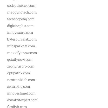
codepulsenet.com
magdynotech.com
techscopehq.com
digizineplus.com
innovexaro.com
bytesourcelab.com
infosparknet.com
maxxifyitnow.com
quixifynow.com
zephyruspro.com
optipathx.com
nextronixlab.com
zentrixhq.com
innovestanet.com
dynabytexpert.com
flexifyit.com