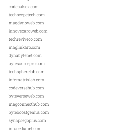
codepulsex.com
techscopetech.com
magdynoweb.com
innovexaroweb.com
techreviveco.com
maglinkaro.com
dynabytenet.com
bytesourcepro.com
techspherelab.com
infomatrixlab.com
codeversehub.com
byteverseweb.com
magconnecthub.com
byteboostgenius.com
synapsegoplus.com
infopedianet.com