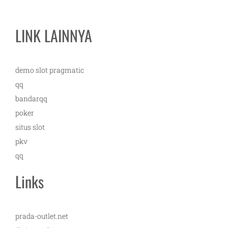
LINK LAINNYA
demo slot pragmatic
qq
bandarqq
poker
situs slot
pkv
qq
Links
prada-outlet.net