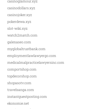
casinoglamour.xyz
casinodollars.xyz
casinojoker.xyz
pokerdewa.xyz
slot-wiki.xyz
watch2match.com
galenaseo.com
myglobaltrustbank.com
employmentlawlawyergo.com
medicalmalpracticelawyersinc.com
comportshop.com
topdecorshop.com
shopasotv.com
travelsanga.com
instantguestposting.com
ekonomie.net