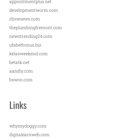
appointmentplus.net
developmentworm.com
itlivenews.com
theplumbingfremont.com
newstrending24.com
ufabetbonus.biz
kelasweekend.com
betatk.net
aandly.com
bswoo.com
Links
whymydoggy.com
digitalearnweb.com