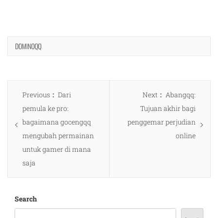
DOMINOQQ
Post
Previous
Next
Previous
Dari
Next
Abangqq:
navigation
post:
post:
pemula ke pro:
Tujuan akhir bagi
bagaimana gocengqq
penggemar perjudian
mengubah permainan
online
untuk gamer di mana
saja
Search