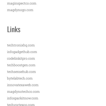
maginspectco.com
magdynogo.com
Links
techtronixhq.com
infogadgethub.com
codelinkitpro.com
techboostgen.com
techsensehub.com
bytelabtech.com
innovatexaweb.com
magdynotechco.com
infosparkitnow.com
techvortexco.com