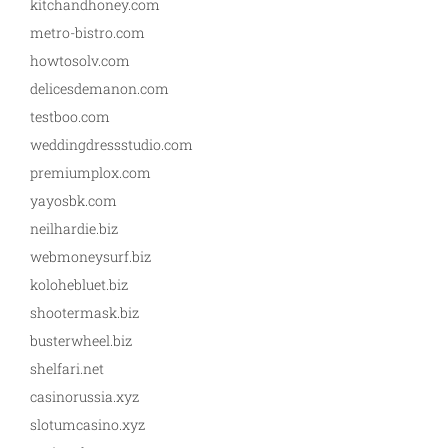
kitchandhoney.com
metro-bistro.com
howtosolv.com
delicesdemanon.com
testboo.com
weddingdressstudio.com
premiumplox.com
yayosbk.com
neilhardie.biz
webmoneysurf.biz
kolohebluet.biz
shootermask.biz
busterwheel.biz
shelfari.net
casinorussia.xyz
slotumcasino.xyz