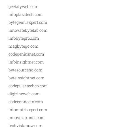
geekifyweb.com
infoplazatech.com
bytegeniusxpert.com
innovatebytelab.com
infobytepro.com
magbytego.com
codegeniusnet.com
infoinsightnet.com
bytesourcehq.com
byteinsightnet.com
codepulsetechco.com
digizineweb.com
codeconnectx.com
infomatrixxpert.com
innovexaronet.com
techvistanow.com