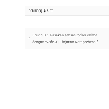
DOMINOQQ
SLOT
Post
Previous
Previous
Rasakan sensasi poker online
navigation
post:
dengan WedeQQ: Tinjauan Komprehensif