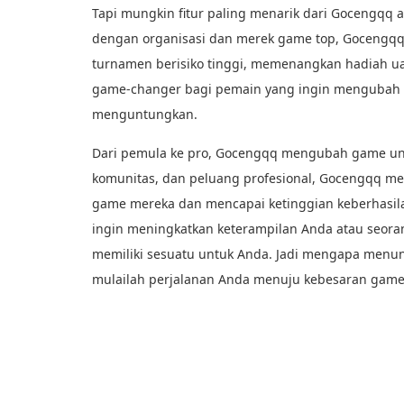
Tapi mungkin fitur paling menarik dari Gocengqq 
dengan organisasi dan merek game top, Gocengq
turnamen berisiko tinggi, memenangkan hadiah ua
game-changer bagi pemain yang ingin mengubah h
menguntungkan.
Dari pemula ke pro, Gocengqq mengubah game unt
komunitas, dan peluang profesional, Gocengqq m
game mereka dan mencapai ketinggian keberhasil
ingin meningkatkan keterampilan Anda atau seora
memiliki sesuatu untuk Anda. Jadi mengapa menu
mulailah perjalanan Anda menuju kebesaran game