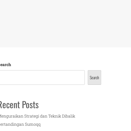
earch
Search
Recent Posts
enguraikan Strategi dan Teknik Dibalik
ertandingan Sumoqq