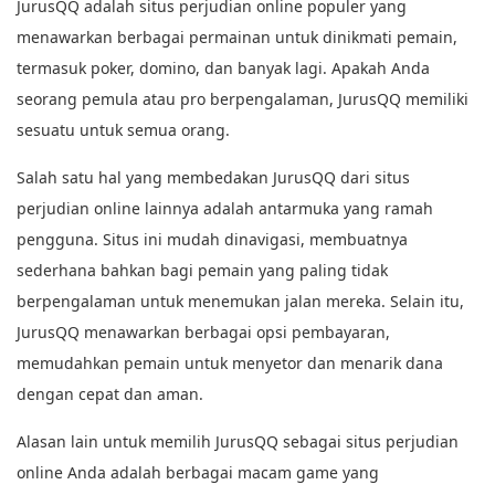
JurusQQ adalah situs perjudian online populer yang
menawarkan berbagai permainan untuk dinikmati pemain,
termasuk poker, domino, dan banyak lagi. Apakah Anda
seorang pemula atau pro berpengalaman, JurusQQ memiliki
sesuatu untuk semua orang.
Salah satu hal yang membedakan JurusQQ dari situs
perjudian online lainnya adalah antarmuka yang ramah
pengguna. Situs ini mudah dinavigasi, membuatnya
sederhana bahkan bagi pemain yang paling tidak
berpengalaman untuk menemukan jalan mereka. Selain itu,
JurusQQ menawarkan berbagai opsi pembayaran,
memudahkan pemain untuk menyetor dan menarik dana
dengan cepat dan aman.
Alasan lain untuk memilih JurusQQ sebagai situs perjudian
online Anda adalah berbagai macam game yang