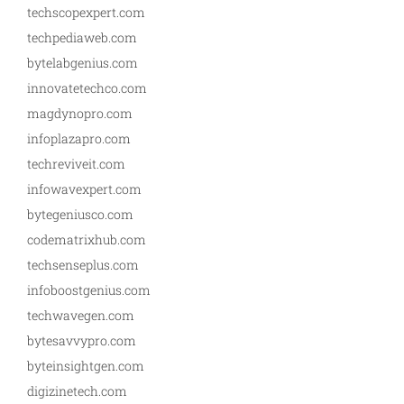
techscopexpert.com
techpediaweb.com
bytelabgenius.com
innovatetechco.com
magdynopro.com
infoplazapro.com
techreviveit.com
infowavexpert.com
bytegeniusco.com
codematrixhub.com
techsenseplus.com
infoboostgenius.com
techwavegen.com
bytesavvypro.com
byteinsightgen.com
digizinetech.com