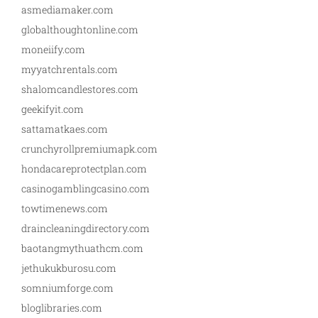
asmediamaker.com
globalthoughtonline.com
moneiify.com
myyatchrentals.com
shalomcandlestores.com
geekifyit.com
sattamatkaes.com
crunchyrollpremiumapk.com
hondacareprotectplan.com
casinogamblingcasino.com
towtimenews.com
draincleaningdirectory.com
baotangmythuathcm.com
jethukukburosu.com
somniumforge.com
bloglibraries.com