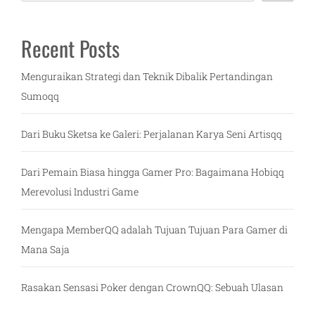
Recent Posts
Menguraikan Strategi dan Teknik Dibalik Pertandingan
Sumoqq
Dari Buku Sketsa ke Galeri: Perjalanan Karya Seni Artisqq
Dari Pemain Biasa hingga Gamer Pro: Bagaimana Hobiqq
Merevolusi Industri Game
Mengapa MemberQQ adalah Tujuan Tujuan Para Gamer di
Mana Saja
Rasakan Sensasi Poker dengan CrownQQ: Sebuah Ulasan