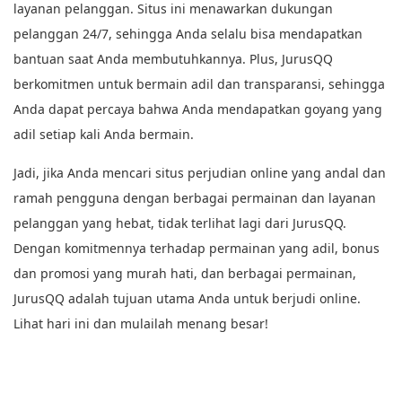
layanan pelanggan. Situs ini menawarkan dukungan
pelanggan 24/7, sehingga Anda selalu bisa mendapatkan
bantuan saat Anda membutuhkannya. Plus, JurusQQ
berkomitmen untuk bermain adil dan transparansi, sehingga
Anda dapat percaya bahwa Anda mendapatkan goyang yang
adil setiap kali Anda bermain.
Jadi, jika Anda mencari situs perjudian online yang andal dan
ramah pengguna dengan berbagai permainan dan layanan
pelanggan yang hebat, tidak terlihat lagi dari JurusQQ.
Dengan komitmennya terhadap permainan yang adil, bonus
dan promosi yang murah hati, dan berbagai permainan,
JurusQQ adalah tujuan utama Anda untuk berjudi online.
Lihat hari ini dan mulailah menang besar!