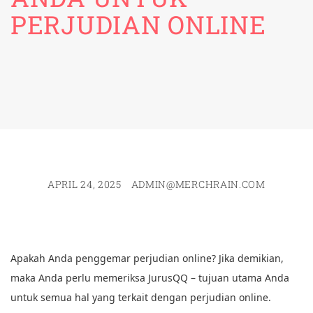
PERJUDIAN ONLINE
APRIL 24, 2025
ADMIN@MERCHRAIN.COM
Apakah Anda penggemar perjudian online? Jika demikian,
maka Anda perlu memeriksa JurusQQ – tujuan utama Anda
untuk semua hal yang terkait dengan perjudian online.