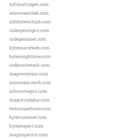
infomatrixgen.com
innovexarolab.com
infobytetechlab.com
codespherepro.com
codegenixnet.com
bytesourceweb.com
byteinsightnow.com
coderevivetech.com
magrevolveco.com
innovexarotech.com
infovortexpro.com
magcircuitplus.com
techscopeitnow.com
bytetronixnet.com
bytejetxpert.com
maginspectco.com