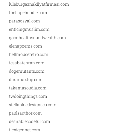
luleburgaznakliyatfirmasi.com
thebapehoodie.com
parasosyal.com
enticingmuslim.com
goodhealthsoundwealth.com
elenapoems.com
hellmouseretro.com
fcsabatehran.com
dogemutants.com
duramaxtop.com
takamasoudia.com
twdoingthings.com
stellabluedesignsco.com
paulsauthor.com
desirablecodeful.com
flexigennet.com