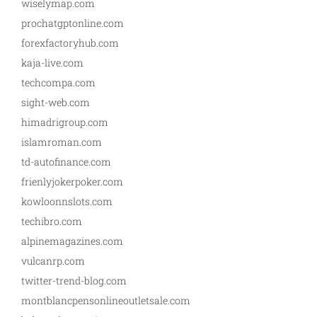
wiselymap.com
prochatgptonline.com
forexfactoryhub.com
kaja-live.com
techcompa.com
sight-web.com
himadrigroup.com
islamroman.com
td-autofinance.com
frienlyjokerpoker.com
kowloonnslots.com
techibro.com
alpinemagazines.com
vulcanrp.com
twitter-trend-blog.com
montblancpensonlineoutletsale.com