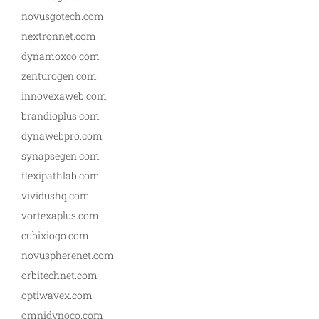
novusgotech.com
nextronnet.com
dynamoxco.com
zenturogen.com
innovexaweb.com
brandioplus.com
dynawebpro.com
synapsegen.com
flexipathlab.com
vividushq.com
vortexaplus.com
cubixiogo.com
novuspherenet.com
orbitechnet.com
optiwavex.com
omnidynoco.com