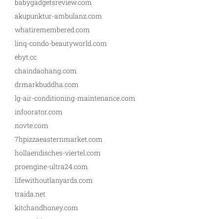
babygadgetsreview.com
akupunktur-ambulanz.com
whatiremembered.com
linq-condo-beautyworld.com
ebyt.cc
chaindaohang.com
drmarkbuddha.com
lg-air-conditioning-maintenance.com
infoorator.com
novte.com
7hpizzaeasternmarket.com
hollaendisches-viertel.com
proengine-ultra24.com
lifewithoutlanyards.com
traida.net
kitchandhoney.com