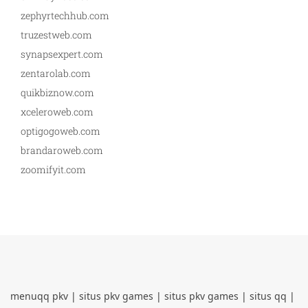
zephyrtechhub.com
truzestweb.com
synapsexpert.com
zentarolab.com
quikbiznow.com
xceleroweb.com
optigogoweb.com
brandaroweb.com
zoomifyit.com
menuqq pkv
|
situs pkv games
|
situs pkv games
|
situs qq
|