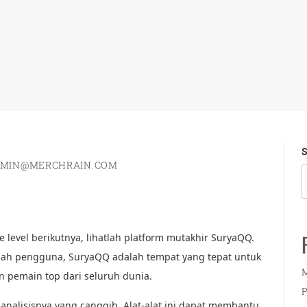
S
MIN@MERCHRAIN.COM
level berikutnya, lihatlah platform mutakhir SuryaQQ.
amah pengguna, SuryaQQ adalah tempat yang tepat untuk
M
 pemain top dari seluruh dunia.
P
 analisisnya yang canggih. Alat-alat ini dapat membantu