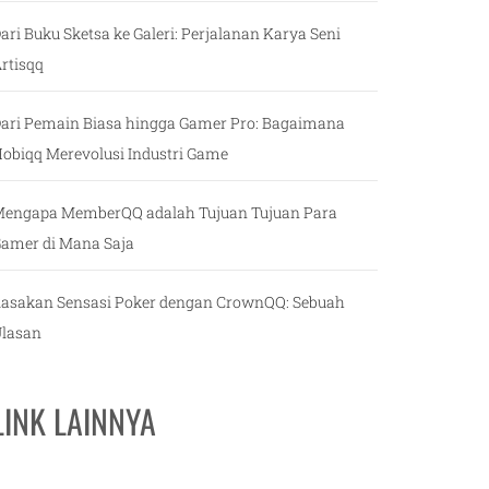
ari Buku Sketsa ke Galeri: Perjalanan Karya Seni
rtisqq
ari Pemain Biasa hingga Gamer Pro: Bagaimana
obiqq Merevolusi Industri Game
engapa MemberQQ adalah Tujuan Tujuan Para
amer di Mana Saja
asakan Sensasi Poker dengan CrownQQ: Sebuah
lasan
LINK LAINNYA