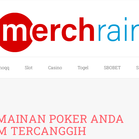
line Terpercaya de
dan E-Wallet DAN
a yang mendukung e-wallet DANA untuk transaksi yang lebih prakti
noqq
Slot
Casino
Togel
SBOBET
S
MAINAN POKER ANDA
M TERCANGGIH