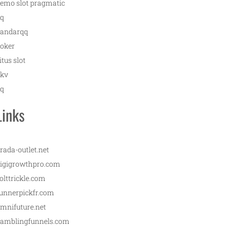
emo slot pragmatic
q
andarqq
oker
itus slot
kv
q
Links
rada-outlet.net
igigrowthpro.com
olttrickle.com
unnerpickfr.com
mnifuture.net
amblingfunnels.com