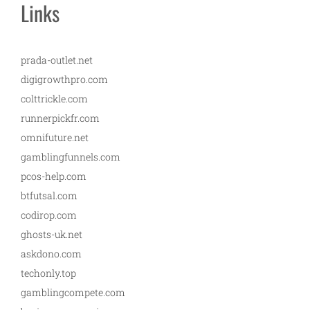
Links
prada-outlet.net
digigrowthpro.com
colttrickle.com
runnerpickfr.com
omnifuture.net
gamblingfunnels.com
pcos-help.com
btfutsal.com
codirop.com
ghosts-uk.net
askdono.com
techonly.top
gamblingcompete.com