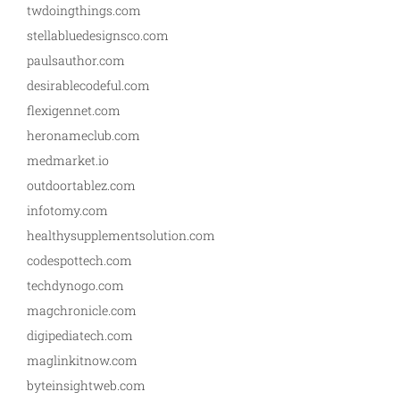
twdoingthings.com
stellabluedesignsco.com
paulsauthor.com
desirablecodeful.com
flexigennet.com
heronameclub.com
medmarket.io
outdoortablez.com
infotomy.com
healthysupplementsolution.com
codespottech.com
techdynogo.com
magchronicle.com
digipediatech.com
maglinkitnow.com
byteinsightweb.com