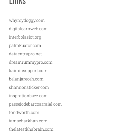
whymydoggy.com
digitalearnweb.com
interbolaslot.org
palmkuafor.com
dataentrypro.net
dreamrummypro.com
kaiminsupport.com
belanjareceh.com
shannonsticker.com
insprationbuzz.com
passeiodebarcoarraial.com
fondworth.com
iamseharkhan.com
thelatestkhabrain.com