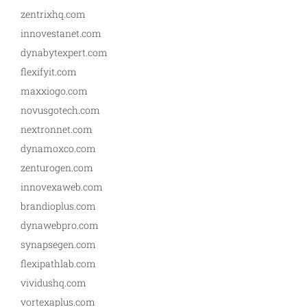
zentrixhq.com
innovestanet.com
dynabytexpert.com
flexifyit.com
maxxiogo.com
novusgotech.com
nextronnet.com
dynamoxco.com
zenturogen.com
innovexaweb.com
brandioplus.com
dynawebpro.com
synapsegen.com
flexipathlab.com
vividushq.com
vortexaplus.com