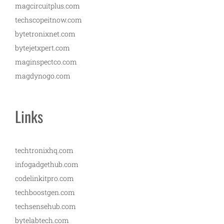
magcircuitplus.com
techscopeitnow.com
bytetronixnet.com
bytejetxpert.com
maginspectco.com
magdynogo.com
Links
techtronixhq.com
infogadgethub.com
codelinkitpro.com
techboostgen.com
techsensehub.com
bytelabtech.com