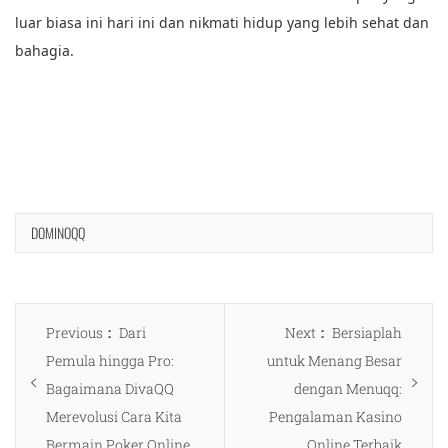
luar biasa ini hari ini dan nikmati hidup yang lebih sehat dan
bahagia.
DOMINOQQ
Post
Previous
Next
Previous
Dari
Next
Bersiaplah
navigation
post:
post:
Pemula hingga Pro:
untuk Menang Besar
Bagaimana DivaQQ
dengan Menuqq:
Merevolusi Cara Kita
Pengalaman Kasino
Bermain Poker Online
Online Terbaik