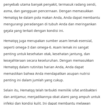
penyebab utama banyak penyakit, termasuk radang sendi,
asma, dan gangguan pencernaan. Dengan memasukkan
Hematqq ke dalam pola makan Anda, Anda dapat membantu
mengurangi peradangan di tubuh Anda dan meringankan
gejala yang terkait dengan kondisi ini.
Hematqq juga merupakan sumber asam lemak esensial,
seperti omega-3 dan omega-6. Asam lemak ini sangat
penting untuk kesehatan otak, kesehatan jantung, dan
kesejahteraan secara keseluruhan. Dengan memasukkan
Hematqq dalam rutinitas harian Anda, Anda dapat
memastikan bahwa Anda mendapatkan asupan nutrisi
penting ini dalam jumlah yang cukup.
Selain itu, Hematqq telah terbukti memiliki sifat antibakteri
dan antijamur, menjadikannya obat alami yang ampuh untuk
infeksi dan kondisi kulit. Ini dapat membantu melawan