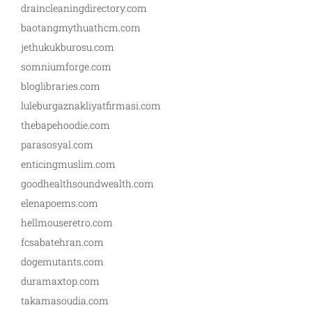
draincleaningdirectory.com
baotangmythuathcm.com
jethukukburosu.com
somniumforge.com
bloglibraries.com
luleburgaznakliyatfirmasi.com
thebapehoodie.com
parasosyal.com
enticingmuslim.com
goodhealthsoundwealth.com
elenapoems.com
hellmouseretro.com
fcsabatehran.com
dogemutants.com
duramaxtop.com
takamasoudia.com