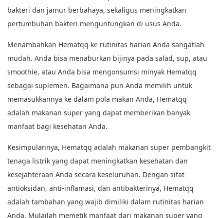
bakteri dan jamur berbahaya, sekaligus meningkatkan
pertumbuhan bakteri menguntungkan di usus Anda.
Menambahkan Hematqq ke rutinitas harian Anda sangatlah
mudah. Anda bisa menaburkan bijinya pada salad, sup, atau
smoothie, atau Anda bisa mengonsumsi minyak Hematqq
sebagai suplemen. Bagaimana pun Anda memilih untuk
memasukkannya ke dalam pola makan Anda, Hematqq
adalah makanan super yang dapat memberikan banyak
manfaat bagi kesehatan Anda.
Kesimpulannya, Hematqq adalah makanan super pembangkit
tenaga listrik yang dapat meningkatkan kesehatan dan
kesejahteraan Anda secara keseluruhan. Dengan sifat
antioksidan, anti-inflamasi, dan antibakterinya, Hematqq
adalah tambahan yang wajib dimiliki dalam rutinitas harian
Anda. Mulailah memetik manfaat dari makanan super yang