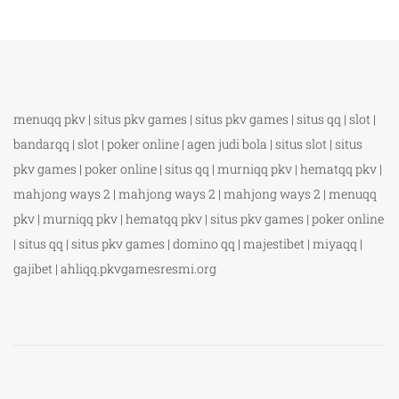
menuqq pkv
|
situs pkv games
|
situs pkv games
|
situs qq
|
slot
|
bandarqq
|
slot
|
poker online
|
agen judi bola
|
situs slot
|
situs
pkv games
|
poker online
|
situs qq
|
murniqq pkv
|
hematqq pkv
|
mahjong ways 2
|
mahjong ways 2
|
mahjong ways 2
|
menuqq
pkv
|
murniqq pkv
|
hematqq pkv
|
situs pkv games
|
poker online
|
situs qq
|
situs pkv games
|
domino qq
|
majestibet
|
miyaqq
|
gajibet
|
ahliqq.pkvgamesresmi.org