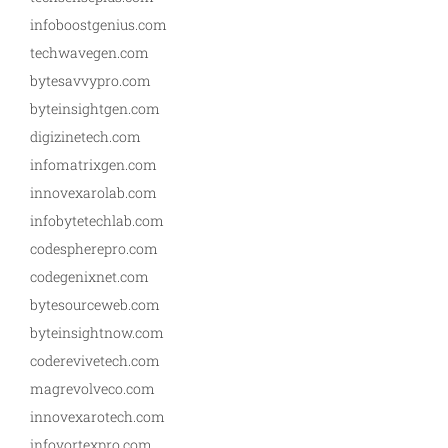
infoboostgenius.com
techwavegen.com
bytesavvypro.com
byteinsightgen.com
digizinetech.com
infomatrixgen.com
innovexarolab.com
infobytetechlab.com
codespherepro.com
codegenixnet.com
bytesourceweb.com
byteinsightnow.com
coderevivetech.com
magrevolveco.com
innovexarotech.com
infovortexpro.com