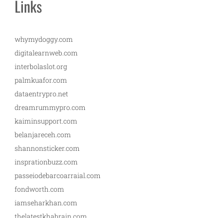
Links
whymydoggy.com
digitalearnweb.com
interbolaslot.org
palmkuafor.com
dataentrypro.net
dreamrummypro.com
kaiminsupport.com
belanjareceh.com
shannonsticker.com
insprationbuzz.com
passeiodebarcoarraial.com
fondworth.com
iamseharkhan.com
thelatestkhabrain.com