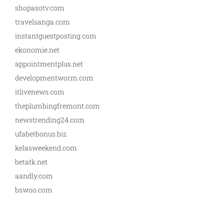
shopasotv.com
travelsanga.com
instantguestposting.com
ekonomie.net
appointmentplus.net
developmentworm.com
itlivenews.com
theplumbingfremont.com
newstrending24.com
ufabetbonus.biz
kelasweekend.com
betatk.net
aandly.com
bswoo.com