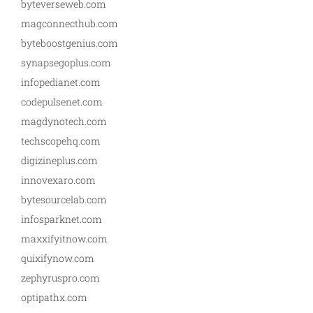
byteverseweb.com
magconnecthub.com
byteboostgenius.com
synapsegoplus.com
infopedianet.com
codepulsenet.com
magdynotech.com
techscopehq.com
digizineplus.com
innovexaro.com
bytesourcelab.com
infosparknet.com
maxxifyitnow.com
quixifynow.com
zephyruspro.com
optipathx.com