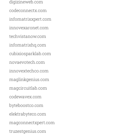
digizineweb.com
codeconnectx.com
infomatrixxpert.com
innovexaronet.com
techvistanow.com
infomatrixhq.com
cubixiosparklab.com
novaevotech.com
innovextechco.com
maglinkgenius.com
magcircuitlab.com
codewavex.com
byteboostco.com
elektrabyteco.com
magconnectxpert.com
truzestgenius.com