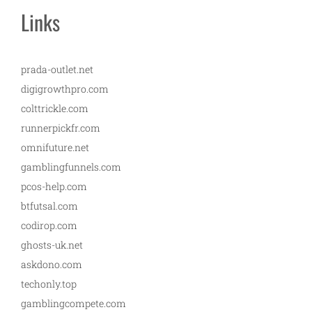
Links
prada-outlet.net
digigrowthpro.com
colttrickle.com
runnerpickfr.com
omnifuture.net
gamblingfunnels.com
pcos-help.com
btfutsal.com
codirop.com
ghosts-uk.net
askdono.com
techonly.top
gamblingcompete.com