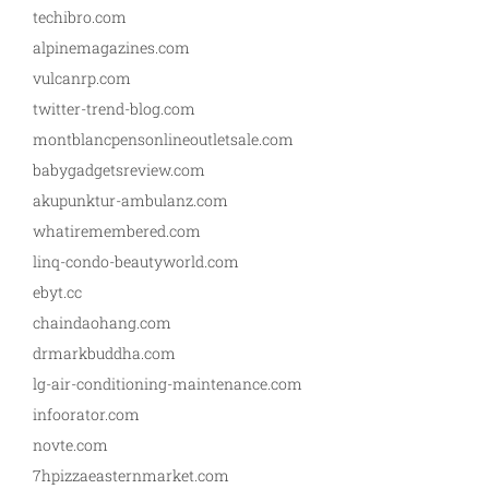
techibro.com
alpinemagazines.com
vulcanrp.com
twitter-trend-blog.com
montblancpensonlineoutletsale.com
babygadgetsreview.com
akupunktur-ambulanz.com
whatiremembered.com
linq-condo-beautyworld.com
ebyt.cc
chaindaohang.com
drmarkbuddha.com
lg-air-conditioning-maintenance.com
infoorator.com
novte.com
7hpizzaeasternmarket.com