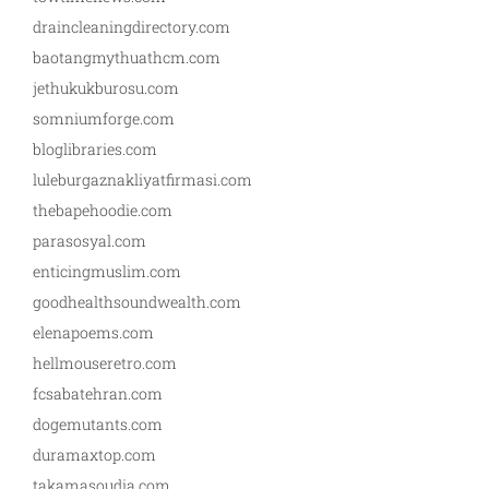
draincleaningdirectory.com
baotangmythuathcm.com
jethukukburosu.com
somniumforge.com
bloglibraries.com
luleburgaznakliyatfirmasi.com
thebapehoodie.com
parasosyal.com
enticingmuslim.com
goodhealthsoundwealth.com
elenapoems.com
hellmouseretro.com
fcsabatehran.com
dogemutants.com
duramaxtop.com
takamasoudia.com