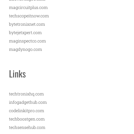
magcircuitplus.com
techscopeitnow.com
bytetronixnet.com
bytejetxpert.com
maginspectco.com
magdynogo.com
Links
techtronixhq.com
infogadgethub.com
codelinkitpro.com
techboostgen.com
techsensehub.com