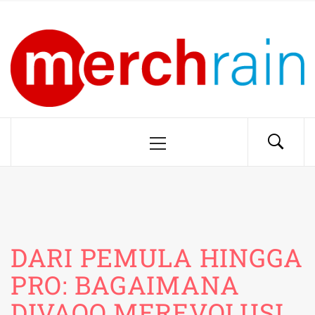
Skip
Situs Judi Online
to
content
Terpercaya dengan Slot
Gacor dan E-Wallet DANA
Mainkan slot gacor di situs judi online terpercaya yang
Primary
mendukung e-wallet DANA untuk transaksi yang lebih praktis dan
Menu
aman.
DARI PEMULA HINGGA
PRO: BAGAIMANA
DIVAQQ MEREVOLUSI