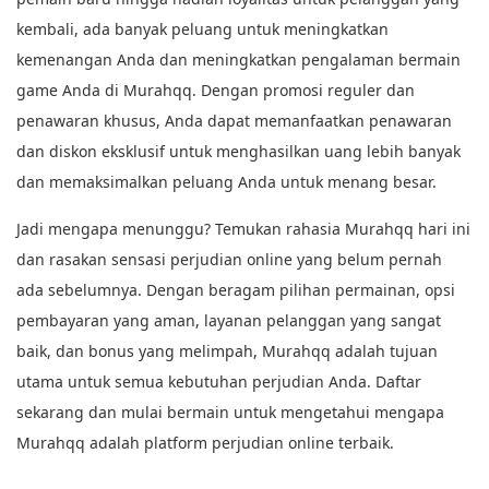
kembali, ada banyak peluang untuk meningkatkan
kemenangan Anda dan meningkatkan pengalaman bermain
game Anda di Murahqq. Dengan promosi reguler dan
penawaran khusus, Anda dapat memanfaatkan penawaran
dan diskon eksklusif untuk menghasilkan uang lebih banyak
dan memaksimalkan peluang Anda untuk menang besar.
Jadi mengapa menunggu? Temukan rahasia Murahqq hari ini
dan rasakan sensasi perjudian online yang belum pernah
ada sebelumnya. Dengan beragam pilihan permainan, opsi
pembayaran yang aman, layanan pelanggan yang sangat
baik, dan bonus yang melimpah, Murahqq adalah tujuan
utama untuk semua kebutuhan perjudian Anda. Daftar
sekarang dan mulai bermain untuk mengetahui mengapa
Murahqq adalah platform perjudian online terbaik.