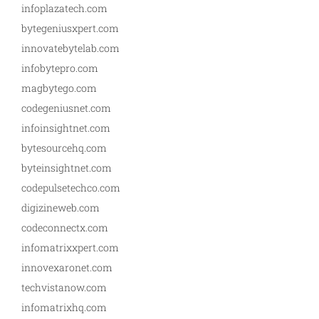
infoplazatech.com
bytegeniusxpert.com
innovatebytelab.com
infobytepro.com
magbytego.com
codegeniusnet.com
infoinsightnet.com
bytesourcehq.com
byteinsightnet.com
codepulsetechco.com
digizineweb.com
codeconnectx.com
infomatrixxpert.com
innovexaronet.com
techvistanow.com
infomatrixhq.com