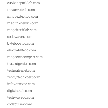
cubixiosparklab.com
novaevotech.com
innovextechco.com
maglinkgenius.com
magcircuitlab.com
codewavex.com
byteboostco.com
elektrabyteco.com
magconnectxpert.com
truzestgenius.com
techpulsenet.com
zephyrtechxpert.com
infovortexco.com
digizinelab.com
techwavego.com
codepulsex.com