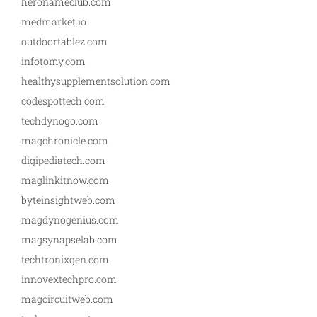
heronameclub.com
medmarket.io
outdoortablez.com
infotomy.com
healthysupplementsolution.com
codespottech.com
techdynogo.com
magchronicle.com
digipediatech.com
maglinkitnow.com
byteinsightweb.com
magdynogenius.com
magsynapselab.com
techtronixgen.com
innovextechpro.com
magcircuitweb.com