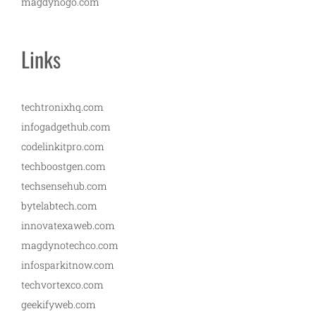
magdynogo.com
Links
techtronixhq.com
infogadgethub.com
codelinkitpro.com
techboostgen.com
techsensehub.com
bytelabtech.com
innovatexaweb.com
magdynotechco.com
infosparkitnow.com
techvortexco.com
geekifyweb.com