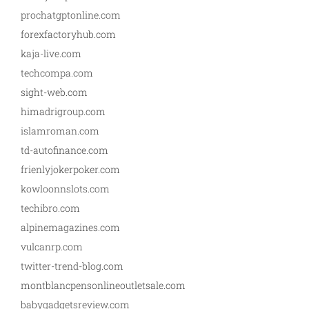
prochatgptonline.com
forexfactoryhub.com
kaja-live.com
techcompa.com
sight-web.com
himadrigroup.com
islamroman.com
td-autofinance.com
frienlyjokerpoker.com
kowloonnslots.com
techibro.com
alpinemagazines.com
vulcanrp.com
twitter-trend-blog.com
montblancpensonlineoutletsale.com
babygadgetsreview.com