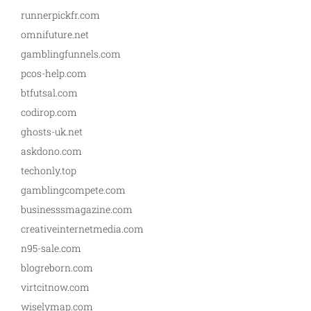
runnerpickfr.com
omnifuture.net
gamblingfunnels.com
pcos-help.com
btfutsal.com
codirop.com
ghosts-uk.net
askdono.com
techonly.top
gamblingcompete.com
businesssmagazine.com
creativeinternetmedia.com
n95-sale.com
blogreborn.com
virtcitnow.com
wiselymap.com