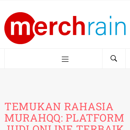
Skip
Situs Judi Online
to
content
Terpercaya dengan Slot
Gacor dan E-Wallet DANA
Mainkan slot gacor di situs judi online terpercaya yang
Primary
mendukung e-wallet DANA untuk transaksi yang lebih praktis
Menu
dan aman.
TEMUKAN RAHASIA
MURAHQQ: PLATFORM
JUDI ONLINE TERBAIK