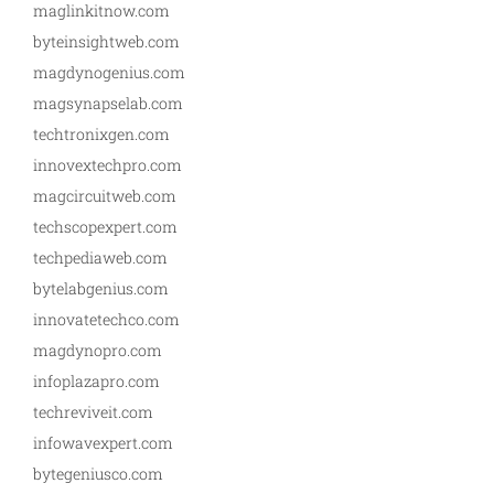
maglinkitnow.com
byteinsightweb.com
magdynogenius.com
magsynapselab.com
techtronixgen.com
innovextechpro.com
magcircuitweb.com
techscopexpert.com
techpediaweb.com
bytelabgenius.com
innovatetechco.com
magdynopro.com
infoplazapro.com
techreviveit.com
infowavexpert.com
bytegeniusco.com