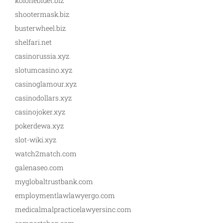
kolohebluet.biz
shootermask.biz
busterwheel.biz
shelfari.net
casinorussia.xyz
slotumcasino.xyz
casinoglamour.xyz
casinodollars.xyz
casinojoker.xyz
pokerdewa.xyz
slot-wiki.xyz
watch2match.com
galenaseo.com
myglobaltrustbank.com
employmentlawlawyergo.com
medicalmalpracticelawyersinc.com