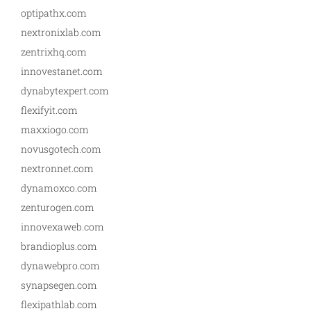
optipathx.com
nextronixlab.com
zentrixhq.com
innovestanet.com
dynabytexpert.com
flexifyit.com
maxxiogo.com
novusgotech.com
nextronnet.com
dynamoxco.com
zenturogen.com
innovexaweb.com
brandioplus.com
dynawebpro.com
synapsegen.com
flexipathlab.com