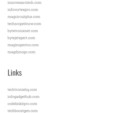
innovexarotech.com
infovortexpro.com
magcircuitplus.com
techscopeitnow.com
bytetronixnet.com
bytejetxpert.com
maginspectco.com
magdynogo.com
Links
techtronixhq.com
infogadgethub.com
codelinkitpro.com
techboostgen.com