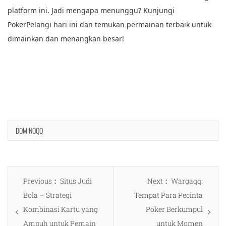
platform ini. Jadi mengapa menunggu? Kunjungi
PokerPelangi hari ini dan temukan permainan terbaik untuk
dimainkan dan menangkan besar!
DOMINOQQ
Post
Previous
Next
Previous
Situs Judi
Next
Wargaqq:
navigation
post:
post:
Bola – Strategi
Tempat Para Pecinta
Kombinasi Kartu yang
Poker Berkumpul
Ampuh untuk Pemain
untuk Momen