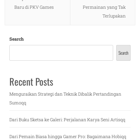
Baru di PKV Games
Permainan yang Tak
Terlupakan
Search
Search
Recent Posts
Menguraikan Strategi dan Teknik Dibalik Pertandingan
Sumoqq
Dari Buku Sketsa ke Galeri: Perjalanan Karya Seni Artisqq
Dari Pemain Biasa hingga Gamer Pro: Bagaimana Hobiqq