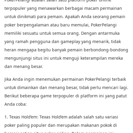
terpopuler yang menawarkan berbagai macam permainan
untuk dinikmati para pemain. Apakah Anda seorang pemain
poker berpengalaman atau baru memulai, PokerPelangi
memiliki sesuatu untuk semua orang. Dengan antarmuka
yang ramah pengguna dan gameplay yang menarik, tidak
heran mengapa begitu banyak pemain berbondong-bondong
mengunjungi situs ini untuk menguji keterampilan mereka
dan menang besar.
Jika Anda ingin menemukan permainan PokerPelangi terbaik
untuk dimainkan dan menang besar, tidak perlu mencari lagi.
Berikut beberapa game terpopuler di platform ini yang patut
Anda coba:
1. Texas Hold’em: Texas Hold’em adalah salah satu variasi
poker paling populer dan merupakan makanan pokok di