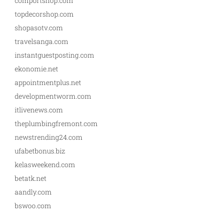
comportshop.com
topdecorshop.com
shopasotv.com
travelsanga.com
instantguestposting.com
ekonomie.net
appointmentplus.net
developmentworm.com
itlivenews.com
theplumbingfremont.com
newstrending24.com
ufabetbonus.biz
kelasweekend.com
betatk.net
aandly.com
bswoo.com