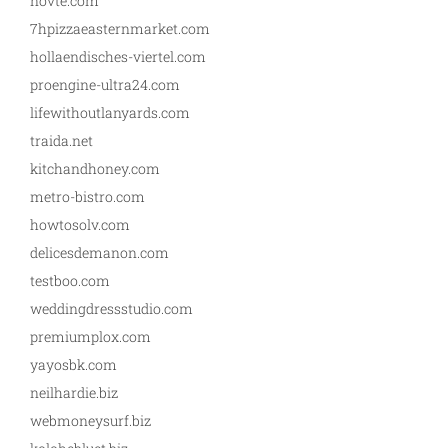
novte.com
7hpizzaeasternmarket.com
hollaendisches-viertel.com
proengine-ultra24.com
lifewithoutlanyards.com
traida.net
kitchandhoney.com
metro-bistro.com
howtosolv.com
delicesdemanon.com
testboo.com
weddingdressstudio.com
premiumplox.com
yayosbk.com
neilhardie.biz
webmoneysurf.biz