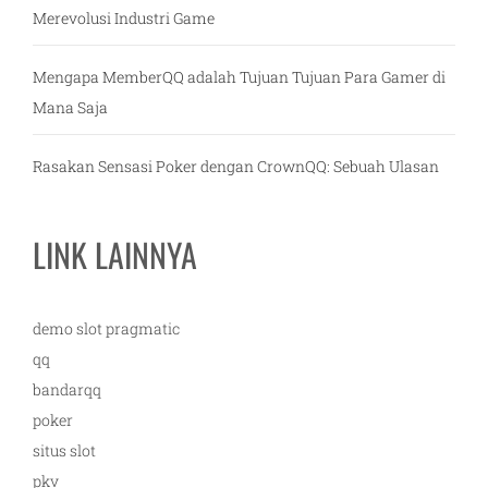
Merevolusi Industri Game
Mengapa MemberQQ adalah Tujuan Tujuan Para Gamer di
Mana Saja
Rasakan Sensasi Poker dengan CrownQQ: Sebuah Ulasan
LINK LAINNYA
demo slot pragmatic
qq
bandarqq
poker
situs slot
pkv