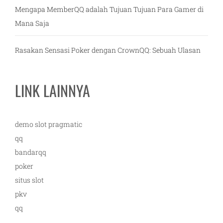
Mengapa MemberQQ adalah Tujuan Tujuan Para Gamer di
Mana Saja
Rasakan Sensasi Poker dengan CrownQQ: Sebuah Ulasan
LINK LAINNYA
demo slot pragmatic
qq
bandarqq
poker
situs slot
pkv
qq