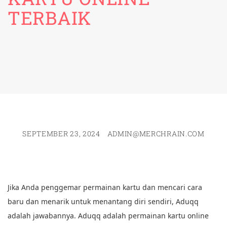
TERBAIK
SEPTEMBER 23, 2024
ADMIN@MERCHRAIN.COM
Jika Anda penggemar permainan kartu dan mencari cara
baru dan menarik untuk menantang diri sendiri, Aduqq
adalah jawabannya. Aduqq adalah permainan kartu online