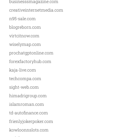
businesssmagazine.com
creativeinternetmedia.com
n95-sale.com
blogreborn.com
virtcitnow.com
wiselymap.com
prochatgptonline.com
forexfactoryhub.com
kaja-live.com
techcompa.com
sight-web.com
himadrigroup.com
islamroman.com
td-autofinance.com
frienlyjokerpoker.com
kowloonnslots.com