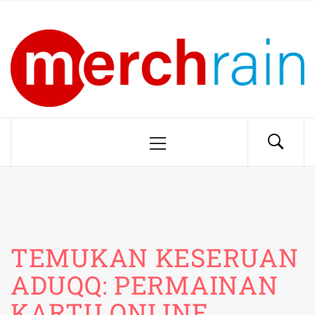
Skip
Situs Judi Online
to
content
Terpercaya dengan Slot
Gacor dan E-Wallet DANA
Mainkan slot gacor di situs judi online terpercaya yang
Primary
mendukung e-wallet DANA untuk transaksi yang lebih praktis
Menu
dan aman.
TEMUKAN KESERUAN
ADUQQ: PERMAINAN
KARTU ONLINE