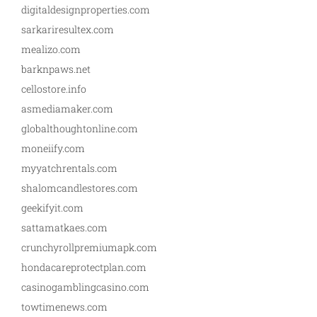
digitaldesignproperties.com
sarkariresultex.com
mealizo.com
barknpaws.net
cellostore.info
asmediamaker.com
globalthoughtonline.com
moneiify.com
myyatchrentals.com
shalomcandlestores.com
geekifyit.com
sattamatkaes.com
crunchyrollpremiumapk.com
hondacareprotectplan.com
casinogamblingcasino.com
towtimenews.com