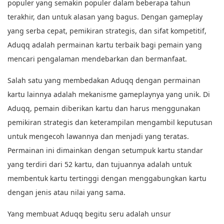
populer yang semakin populer dalam beberapa tahun
terakhir, dan untuk alasan yang bagus. Dengan gameplay
yang serba cepat, pemikiran strategis, dan sifat kompetitif,
Aduqq adalah permainan kartu terbaik bagi pemain yang
mencari pengalaman mendebarkan dan bermanfaat.
Salah satu yang membedakan Aduqq dengan permainan
kartu lainnya adalah mekanisme gameplaynya yang unik. Di
Aduqq, pemain diberikan kartu dan harus menggunakan
pemikiran strategis dan keterampilan mengambil keputusan
untuk mengecoh lawannya dan menjadi yang teratas.
Permainan ini dimainkan dengan setumpuk kartu standar
yang terdiri dari 52 kartu, dan tujuannya adalah untuk
membentuk kartu tertinggi dengan menggabungkan kartu
dengan jenis atau nilai yang sama.
Yang membuat Aduqq begitu seru adalah unsur