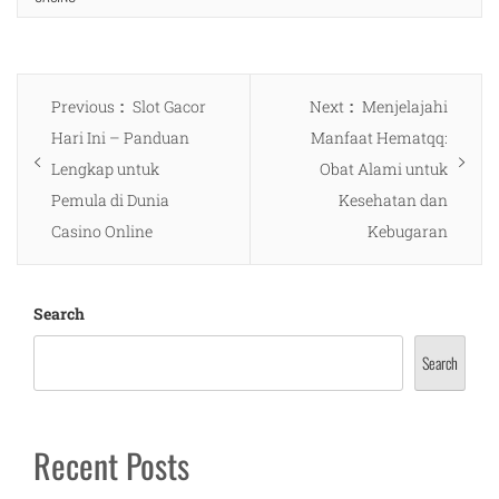
Post
Previous
Next
Previous
Slot Gacor
Next
Menjelajahi
navigation
post:
post:
Hari Ini – Panduan
Manfaat Hematqq:
Lengkap untuk
Obat Alami untuk
Pemula di Dunia
Kesehatan dan
Casino Online
Kebugaran
Search
Search
Recent Posts