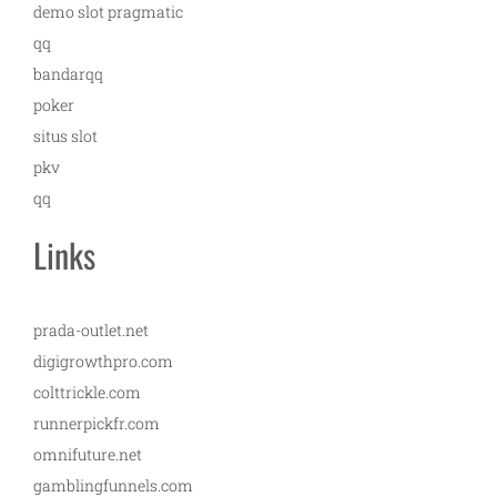
demo slot pragmatic
qq
bandarqq
poker
situs slot
pkv
qq
Links
prada-outlet.net
digigrowthpro.com
colttrickle.com
runnerpickfr.com
omnifuture.net
gamblingfunnels.com