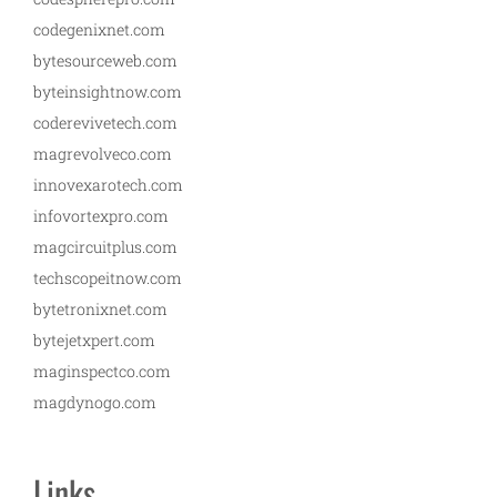
codegenixnet.com
bytesourceweb.com
byteinsightnow.com
coderevivetech.com
magrevolveco.com
innovexarotech.com
infovortexpro.com
magcircuitplus.com
techscopeitnow.com
bytetronixnet.com
bytejetxpert.com
maginspectco.com
magdynogo.com
Links