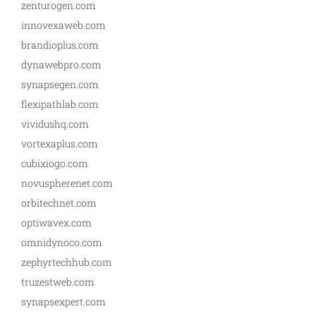
zenturogen.com
innovexaweb.com
brandioplus.com
dynawebpro.com
synapsegen.com
flexipathlab.com
vividushq.com
vortexaplus.com
cubixiogo.com
novuspherenet.com
orbitechnet.com
optiwavex.com
omnidynoco.com
zephyrtechhub.com
truzestweb.com
synapsexpert.com