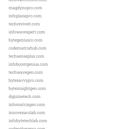
magdynopro.com
infoplazapro.com
techreviveit.com
infowavexpert.com
bytegeniusco.com
codematrixhub.com
techsenseplus.com
infoboostgenius.com
techwavegen.com
bytesavvypro.com
byteinsightgen.com
digizinetech.com
infomatrixgen.com
innovexarolab.com
infobytetechlab.com
codespherepro.com