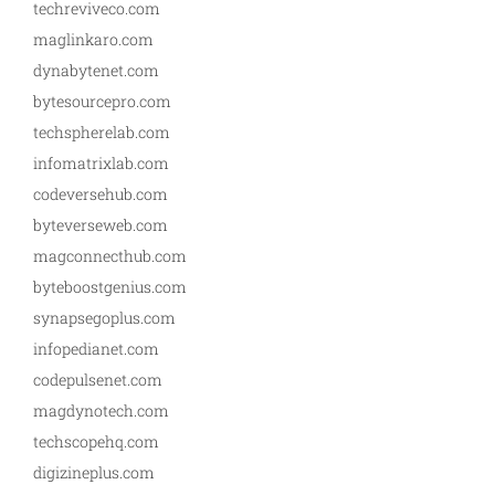
techreviveco.com
maglinkaro.com
dynabytenet.com
bytesourcepro.com
techspherelab.com
infomatrixlab.com
codeversehub.com
byteverseweb.com
magconnecthub.com
byteboostgenius.com
synapsegoplus.com
infopedianet.com
codepulsenet.com
magdynotech.com
techscopehq.com
digizineplus.com