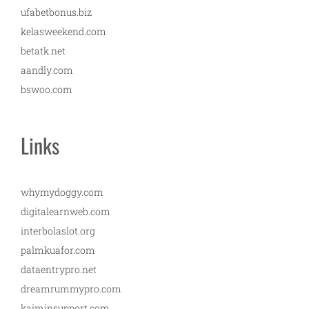
ufabetbonus.biz
kelasweekend.com
betatk.net
aandly.com
bswoo.com
Links
whymydoggy.com
digitalearnweb.com
interbolaslot.org
palmkuafor.com
dataentrypro.net
dreamrummypro.com
kaiminsupport.com