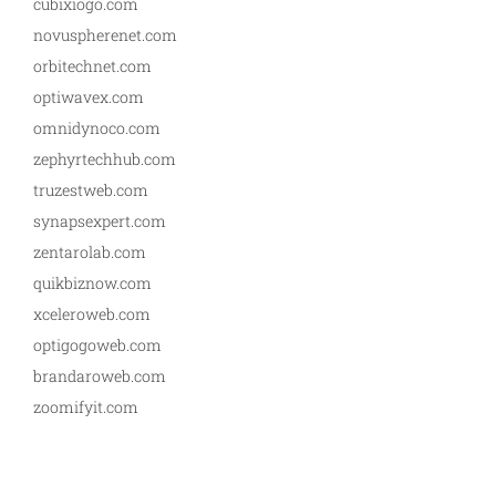
cubixiogo.com
novuspherenet.com
orbitechnet.com
optiwavex.com
omnidynoco.com
zephyrtechhub.com
truzestweb.com
synapsexpert.com
zentarolab.com
quikbiznow.com
xceleroweb.com
optigogoweb.com
brandaroweb.com
zoomifyit.com