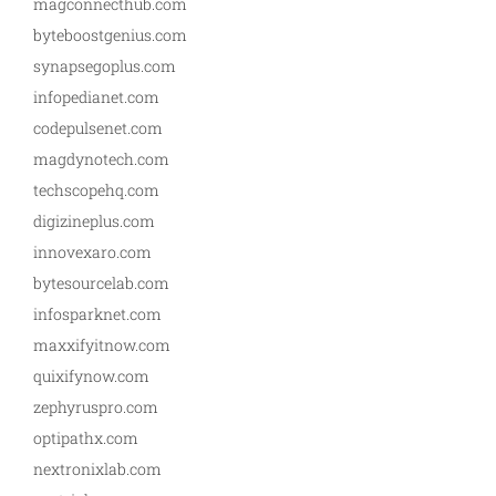
magconnecthub.com
byteboostgenius.com
synapsegoplus.com
infopedianet.com
codepulsenet.com
magdynotech.com
techscopehq.com
digizineplus.com
innovexaro.com
bytesourcelab.com
infosparknet.com
maxxifyitnow.com
quixifynow.com
zephyruspro.com
optipathx.com
nextronixlab.com