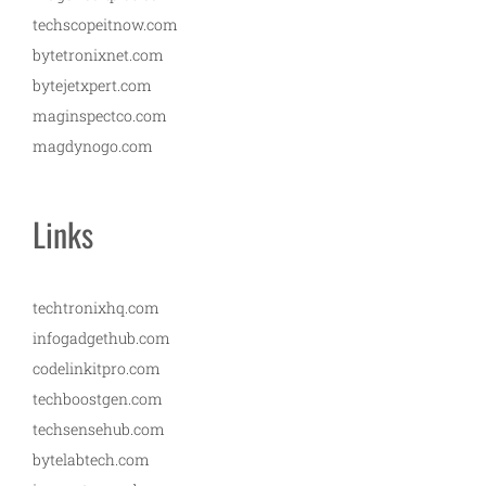
techscopeitnow.com
bytetronixnet.com
bytejetxpert.com
maginspectco.com
magdynogo.com
Links
techtronixhq.com
infogadgethub.com
codelinkitpro.com
techboostgen.com
techsensehub.com
bytelabtech.com