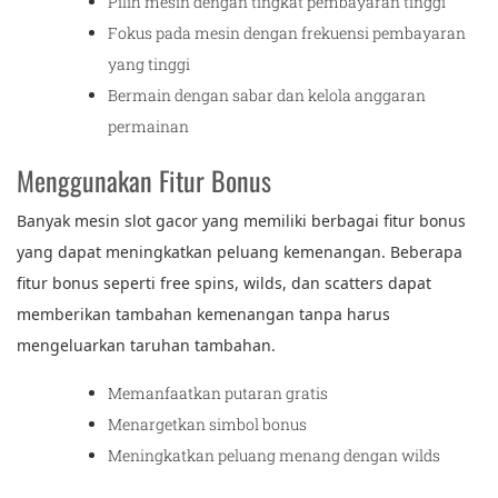
Pilih mesin dengan tingkat pembayaran tinggi
Fokus pada mesin dengan frekuensi pembayaran
yang tinggi
Bermain dengan sabar dan kelola anggaran
permainan
Menggunakan Fitur Bonus
Banyak mesin slot gacor yang memiliki berbagai fitur bonus
yang dapat meningkatkan peluang kemenangan. Beberapa
fitur bonus seperti free spins, wilds, dan scatters dapat
memberikan tambahan kemenangan tanpa harus
mengeluarkan taruhan tambahan.
Memanfaatkan putaran gratis
Menargetkan simbol bonus
Meningkatkan peluang menang dengan wilds