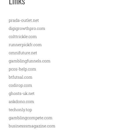
Links
prada-outlet.net
digigrowthpro.com
colttrickle.com
runnerpickfr.com
omnifuture.net
gamblingfunnels.com
pcos-help.com
btfutsal.com
codirop.com
ghosts-uk.net
askdono.com
techonly.top
gamblingcompete.com
businesssmagazine.com