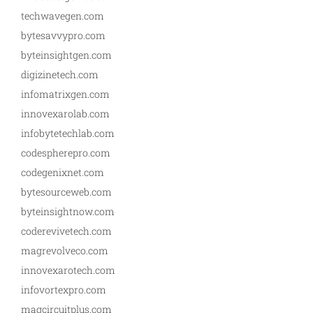
techwavegen.com
bytesavvypro.com
byteinsightgen.com
digizinetech.com
infomatrixgen.com
innovexarolab.com
infobytetechlab.com
codespherepro.com
codegenixnet.com
bytesourceweb.com
byteinsightnow.com
coderevivetech.com
magrevolveco.com
innovexarotech.com
infovortexpro.com
magcircuitplus.com