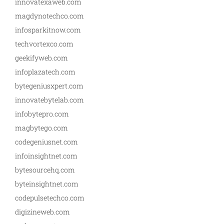
innovatexaweb.com
magdynotechco.com
infosparkitnow.com
techvortexco.com
geekifyweb.com
infoplazatech.com
bytegeniusxpert.com
innovatebytelab.com
infobytepro.com
magbytego.com
codegeniusnet.com
infoinsightnet.com
bytesourcehq.com
byteinsightnet.com
codepulsetechco.com
digizineweb.com