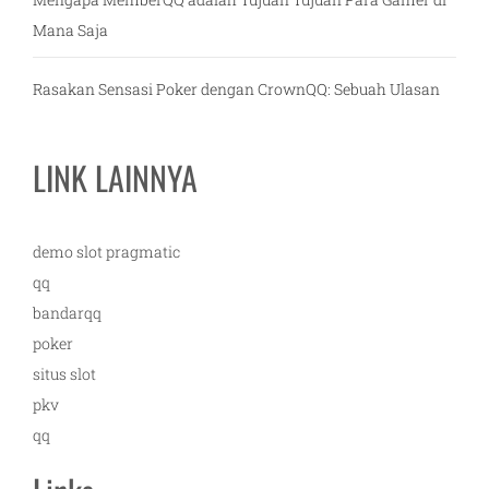
Mana Saja
Rasakan Sensasi Poker dengan CrownQQ: Sebuah Ulasan
LINK LAINNYA
demo slot pragmatic
qq
bandarqq
poker
situs slot
pkv
qq