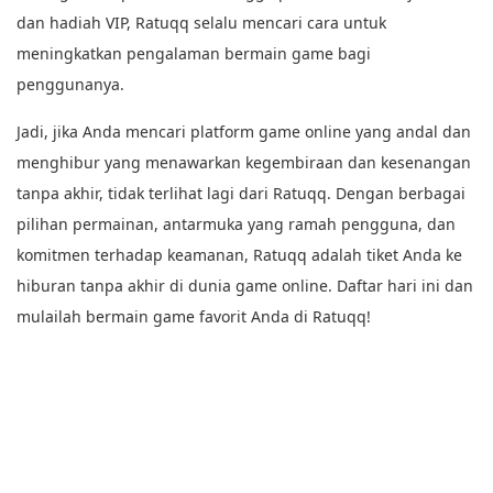
dan hadiah VIP, Ratuqq selalu mencari cara untuk
meningkatkan pengalaman bermain game bagi
penggunanya.
Jadi, jika Anda mencari platform game online yang andal dan
menghibur yang menawarkan kegembiraan dan kesenangan
tanpa akhir, tidak terlihat lagi dari Ratuqq. Dengan berbagai
pilihan permainan, antarmuka yang ramah pengguna, dan
komitmen terhadap keamanan, Ratuqq adalah tiket Anda ke
hiburan tanpa akhir di dunia game online. Daftar hari ini dan
mulailah bermain game favorit Anda di Ratuqq!