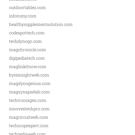
outdoortablez.com
infotomy.com
healthysupplementsolution.com
codespottech.com
techdynogo.com
magchronicle.com
digipediatech.com
maglinkitnow.com
byteinsightweb.com
magdynogenius.com
magsynapselab.com
techtronixgen.com
innovextechpro.com
magcircuitweb.com
techscopexpert.com
techpediaweb.com