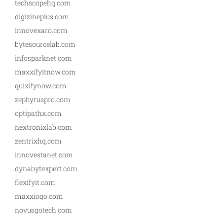
techscopehq.com
digizineplus.com
innovexaro.com
bytesourcelab.com
infosparknet.com
maxxifyitnow.com
quixifynow.com
zephyruspro.com
optipathx.com
nextronixlab.com
zentrixhq.com
innovestanet.com
dynabytexpert.com
flexifyit.com
maxxiogo.com
novusgotech.com