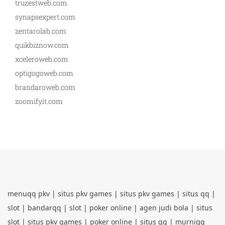
truzestweb.com
synapsexpert.com
zentarolab.com
quikbiznow.com
xceleroweb.com
optigogoweb.com
brandaroweb.com
zoomifyit.com
menuqq pkv
|
situs pkv games
|
situs pkv games
|
situs qq
|
slot
|
bandarqq
|
slot
|
poker online
|
agen judi bola
|
situs
slot
|
situs pkv games
|
poker online
|
situs qq
|
murniqq