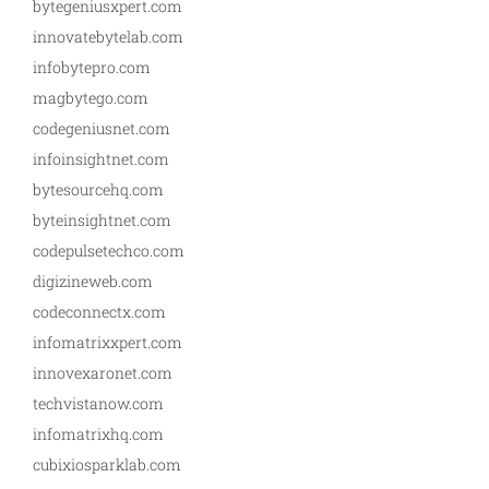
bytegeniusxpert.com
innovatebytelab.com
infobytepro.com
magbytego.com
codegeniusnet.com
infoinsightnet.com
bytesourcehq.com
byteinsightnet.com
codepulsetechco.com
digizineweb.com
codeconnectx.com
infomatrixxpert.com
innovexaronet.com
techvistanow.com
infomatrixhq.com
cubixiosparklab.com