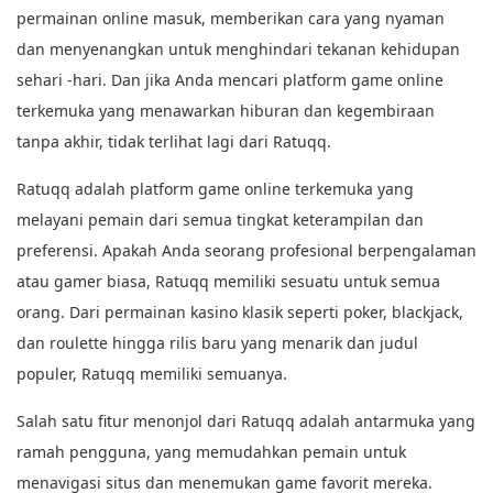
permainan online masuk, memberikan cara yang nyaman
dan menyenangkan untuk menghindari tekanan kehidupan
sehari -hari. Dan jika Anda mencari platform game online
terkemuka yang menawarkan hiburan dan kegembiraan
tanpa akhir, tidak terlihat lagi dari Ratuqq.
Ratuqq adalah platform game online terkemuka yang
melayani pemain dari semua tingkat keterampilan dan
preferensi. Apakah Anda seorang profesional berpengalaman
atau gamer biasa, Ratuqq memiliki sesuatu untuk semua
orang. Dari permainan kasino klasik seperti poker, blackjack,
dan roulette hingga rilis baru yang menarik dan judul
populer, Ratuqq memiliki semuanya.
Salah satu fitur menonjol dari Ratuqq adalah antarmuka yang
ramah pengguna, yang memudahkan pemain untuk
menavigasi situs dan menemukan game favorit mereka.