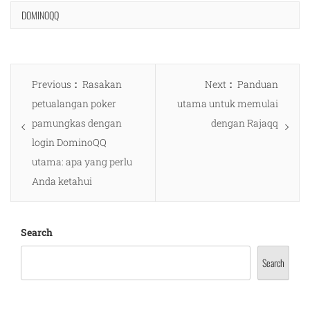
DOMINOQQ
Post
Previous
Next
Previous
Rasakan
Next
Panduan
navigation
post:
post:
petualangan poker
utama untuk memulai
pamungkas dengan
dengan Rajaqq
login DominoQQ
utama: apa yang perlu
Anda ketahui
Search
Search