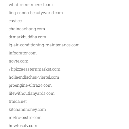
whatiremembered.com
linq-condo-beautyworld.com
ebyt.cc
chaindaohang.com
drmarkbuddha.com
lg-air-conditioning-maintenance.com
infoorator.com
novte.com
7hpizzaeasternmarket.com
hollaendisches-viertel.com
proengine-ultra24.com
lifewithoutlanyards.com
traida.net
kitchandhoney.com
metro-bistro.com
howtosolv.com