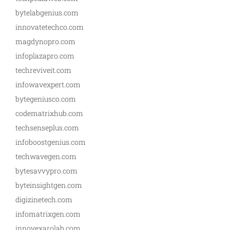
bytelabgenius.com
innovatetechco.com
magdynopro.com
infoplazapro.com
techreviveit.com
infowavexpert.com
bytegeniusco.com
codematrixhub.com
techsenseplus.com
infoboostgenius.com
techwavegen.com
bytesavvypro.com
byteinsightgen.com
digizinetech.com
infomatrixgen.com
innovexarolab.com