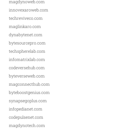
magdynoweb.com
innovexaroweb.com
techreviveco.com
maglinkaro.com
dynabytenet.com
bytesourcepro.com
techspherelab.com
infomatrixlab.com
codeversehub.com
byteverseweb.com
magconnecthub.com
byteboostgenius.com
synapsegoplus.com
infopedianet.com
codepulsenet.com
magdynotech.com