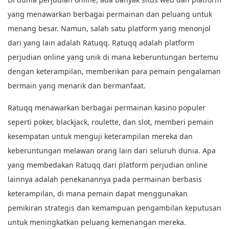
yang menawarkan berbagai permainan dan peluang untuk
menang besar. Namun, salah satu platform yang menonjol
dari yang lain adalah Ratuqq. Ratuqq adalah platform
perjudian online yang unik di mana keberuntungan bertemu
dengan keterampilan, memberikan para pemain pengalaman
bermain yang menarik dan bermanfaat.
Ratuqq menawarkan berbagai permainan kasino populer
seperti poker, blackjack, roulette, dan slot, memberi pemain
kesempatan untuk menguji keterampilan mereka dan
keberuntungan melawan orang lain dari seluruh dunia. Apa
yang membedakan Ratuqq dari platform perjudian online
lainnya adalah penekanannya pada permainan berbasis
keterampilan, di mana pemain dapat menggunakan
pemikiran strategis dan kemampuan pengambilan keputusan
untuk meningkatkan peluang kemenangan mereka.