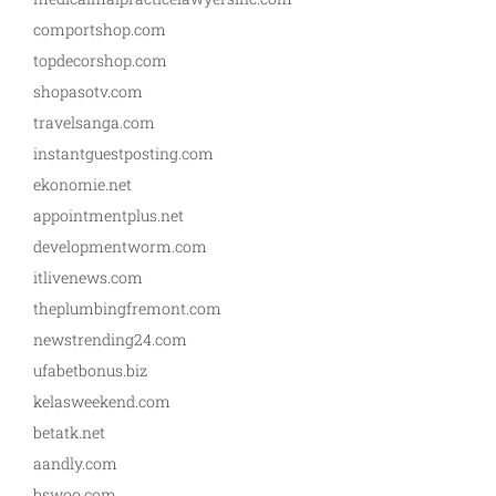
comportshop.com
topdecorshop.com
shopasotv.com
travelsanga.com
instantguestposting.com
ekonomie.net
appointmentplus.net
developmentworm.com
itlivenews.com
theplumbingfremont.com
newstrending24.com
ufabetbonus.biz
kelasweekend.com
betatk.net
aandly.com
bswoo.com