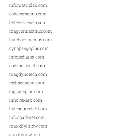
infomatrixlab.com
codeversehub.com
byteverseweb.com
magconnecthub.com
byteboostgenius.com
synapsegoplus.com
infopedianet.com
codepulsenet.com
magdynotech.com
techscopehq.com
digizineplus.com
innovexaro.com
bytesourcelab.com
infosparknet.com
maxxifyitnow.com
quixifynow.com