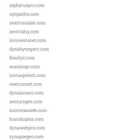
zephyruspro.com
optipathx.com
nextronixlab.com
zentrixhq.com
innovestanet.com
dynabytexpert.com
flexifyit.com
maxxiogo.com
novusgotech.com
nextronnet.com
dynamoxco.com
zenturogen.com
innovexaweb.com
brandioplus.com
dynawebpro.com
synapsegen.com