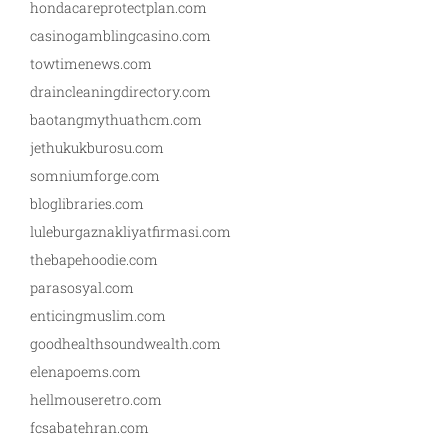
hondacareprotectplan.com
casinogamblingcasino.com
towtimenews.com
draincleaningdirectory.com
baotangmythuathcm.com
jethukukburosu.com
somniumforge.com
bloglibraries.com
luleburgaznakliyatfirmasi.com
thebapehoodie.com
parasosyal.com
enticingmuslim.com
goodhealthsoundwealth.com
elenapoems.com
hellmouseretro.com
fcsabatehran.com