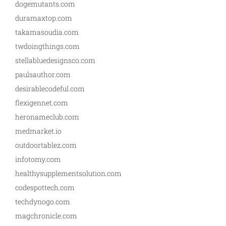
dogemutants.com
duramaxtop.com
takamasoudia.com
twdoingthings.com
stellabluedesignsco.com
paulsauthor.com
desirablecodeful.com
flexigennet.com
heronameclub.com
medmarket.io
outdoortablez.com
infotomy.com
healthysupplementsolution.com
codespottech.com
techdynogo.com
magchronicle.com