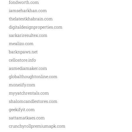
fondworth.com
iamseharkhan.com
thelatestkhabrain.com
digitaldesignproperties.com
sarkariresultex.com
mealizo.com
barknpaws.net
cellostore.info
asmediamaker.com
globalthoughtonline.com
moneiify.com
myyatchrentals.com
shalomcandlestores.com
geekifyit.com
sattamatkaes.com
crunchyrollpremiumapk.com