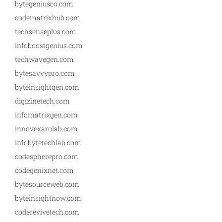
bytegeniusco.com
codematrixhub.com
techsenseplus.com
infoboostgenius.com
techwavegen.com
bytesavvypro.com
byteinsightgen.com
digizinetech.com
infomatrixgen.com
innovexarolab.com
infobytetechlab.com
codespherepro.com
codegenixnet.com
bytesourceweb.com
byteinsightnow.com
coderevivetech.com