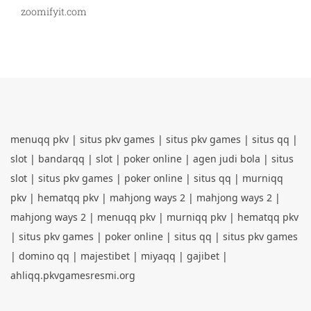
zoomifyit.com
menuqq pkv
|
situs pkv games
|
situs pkv games
|
situs qq
|
slot
|
bandarqq
|
slot
|
poker online
|
agen judi bola
|
situs
slot
|
situs pkv games
|
poker online
|
situs qq
|
murniqq
pkv
|
hematqq pkv
|
mahjong ways 2
|
mahjong ways 2
|
mahjong ways 2
|
menuqq pkv
|
murniqq pkv
|
hematqq pkv
|
situs pkv games
|
poker online
|
situs qq
|
situs pkv games
|
domino qq
|
majestibet
|
miyaqq
|
gajibet
|
ahliqq.pkvgamesresmi.org