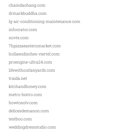
chaindaohang.com
drmarkbuddha.com
lg-air-conditioning-maintenance.com
infoorator.com
novte.com
7hpizzaeasternmarket.com
hollaendisches-viertel.com
proengine-ultra24.com
lifewithoutlanyards.com
traida.net
kitchandhoney.com
metro-bistro.com
howtosolv.com
delicesdemanon.com
testboo.com
weddingdressstudio.com