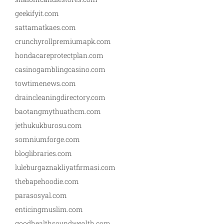
geekifyit.com
sattamatkaes.com
crunchyrollpremiumapk.com
hondacareprotectplan.com
casinogamblingcasino.com
towtimenews.com
draincleaningdirectory.com
baotangmythuathcm.com
jethukukburosu.com
somniumforge.com
bloglibraries.com
luleburgaznakliyatfirmasi.com
thebapehoodie.com
parasosyal.com
enticingmuslim.com
goodhealthsoundwealth.com