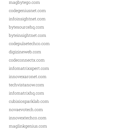
magbytego.com
codegeniusnet.com
infoinsightnet.com
bytesourcehq.com
byteinsightnet.com
codepulsetechco.com
digizineweb.com
codeconnectx.com
infomatrixxpert.com
innovexaronet.com
techvistanow.com
infomatrixhq.com
cubixiosparklab.com
novaevotech.com
innovextechco.com
maglinkgenius.com