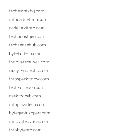
techtronixhq.com
infogadgethub.com
codelinkitpro.com
techboostgen.com
techsensehub.com
bytelabtech.com
innovatexaweb.com
magdynotechco.com
infosparkitnow.com
techvortexco.com
geekifyweb.com
infoplazatech.com
bytegeniusxpert.com
innovatebytelab.com
infobytepro.com