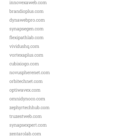
innovexaweb.com
brandioplus.com
dynawebpro.com
synapsegen.com
flexipathlab.com
vividushq.com
vortexaplus.com
cubixiogo.com
novuspherenet.com
orbitechnet.com
optiwavex.com
omnidynoco.com
zephyrtechhub.com
truzestweb.com
synapsexpert.com
zentarolab.com