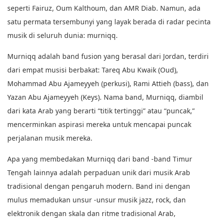
seperti Fairuz, Oum Kalthoum, dan AMR Diab. Namun, ada
satu permata tersembunyi yang layak berada di radar pecinta
musik di seluruh dunia: murniqq.
Murniqq adalah band fusion yang berasal dari Jordan, terdiri
dari empat musisi berbakat: Tareq Abu Kwaik (Oud),
Mohammad Abu Ajameyyeh (perkusi), Rami Attieh (bass), dan
Yazan Abu Ajameyyeh (Keys). Nama band, Murniqq, diambil
dari kata Arab yang berarti “titik tertinggi” atau “puncak,”
mencerminkan aspirasi mereka untuk mencapai puncak
perjalanan musik mereka.
Apa yang membedakan Murniqq dari band -band Timur
Tengah lainnya adalah perpaduan unik dari musik Arab
tradisional dengan pengaruh modern. Band ini dengan
mulus memadukan unsur -unsur musik jazz, rock, dan
elektronik dengan skala dan ritme tradisional Arab,