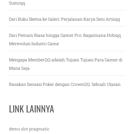
Sumoqq
Dari Buku Sketsa ke Galeri: Perjalanan Karya Seni Artisqq
Dari Pemain Biasa hingga Gamer Pro: Bagaimana Hobiqq
Merevolusi Industri Game
Mengapa MemberQQ adalah Tujuan Tujuan Para Gamer di
Mana Saja
Rasakan Sensasi Poker dengan CrownQQ: Sebuah Ulasan
LINK LAINNYA
demo slot pragmatic