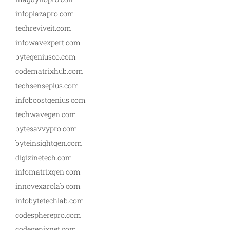
infoplazapro.com
techreviveit.com
infowavexpert.com
bytegeniusco.com
codematrixhub.com
techsenseplus.com
infoboostgenius.com
techwavegen.com
bytesavvypro.com
byteinsightgen.com
digizinetech.com
infomatrixgen.com
innovexarolab.com
infobytetechlab.com
codespherepro.com
codegenixnet.com