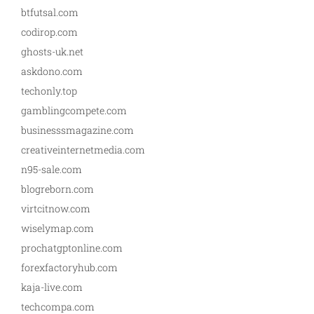
btfutsal.com
codirop.com
ghosts-uk.net
askdono.com
techonly.top
gamblingcompete.com
businesssmagazine.com
creativeinternetmedia.com
n95-sale.com
blogreborn.com
virtcitnow.com
wiselymap.com
prochatgptonline.com
forexfactoryhub.com
kaja-live.com
techcompa.com