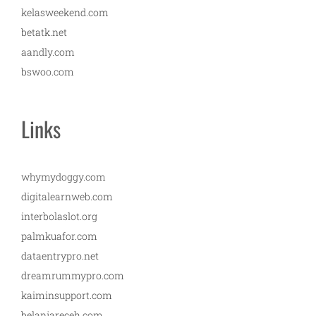
kelasweekend.com
betatk.net
aandly.com
bswoo.com
Links
whymydoggy.com
digitalearnweb.com
interbolaslot.org
palmkuafor.com
dataentrypro.net
dreamrummypro.com
kaiminsupport.com
belanjareceh.com