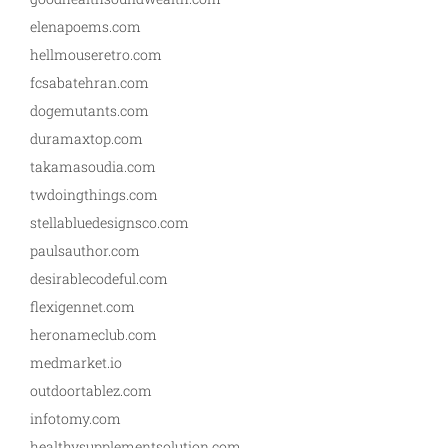
elenapoems.com
hellmouseretro.com
fcsabatehran.com
dogemutants.com
duramaxtop.com
takamasoudia.com
twdoingthings.com
stellabluedesignsco.com
paulsauthor.com
desirablecodeful.com
flexigennet.com
heronameclub.com
medmarket.io
outdoortablez.com
infotomy.com
healthysupplementsolution.com