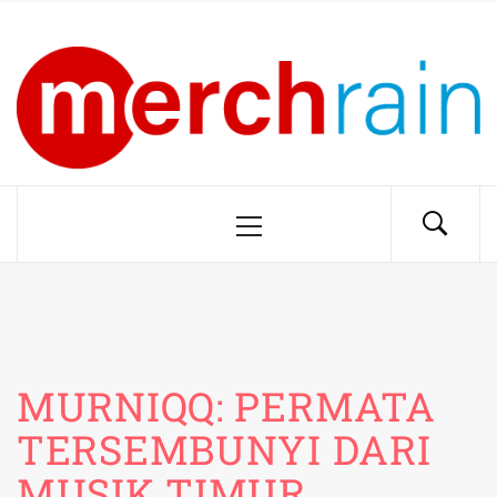
Skip
Situs Judi Online
to
content
Terpercaya dengan Slot
Gacor dan E-Wallet DANA
Mainkan slot gacor di situs judi online terpercaya yang
Primary
mendukung e-wallet DANA untuk transaksi yang lebih praktis
Menu
dan aman.
MURNIQQ: PERMATA
TERSEMBUNYI DARI
MUSIK TIMUR