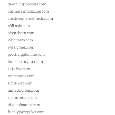
gamblingcompete.com
businesssmagazine.com
creativeinternetmedia.com
n95-sale.com
blogreborn.com
virtcitnow.com
wiselymap.com
prochatgptonline.com
forexfactoryhub.com
kaja-live.com
techcompa.com
sight-web.com
himadrigroup.com
islamroman.com
td-autofinance.com
frienlyjokerpoker.com