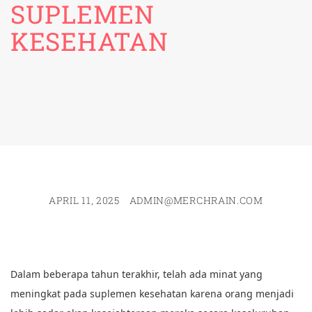
SUPLEMEN
KESEHATAN
APRIL 11, 2025
ADMIN@MERCHRAIN.COM
Dalam beberapa tahun terakhir, telah ada minat yang
meningkat pada suplemen kesehatan karena orang menjadi