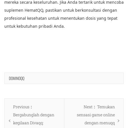
mereka secara keseluruhan. Jika Anda tertarik untuk mencoba
suplemen HematQQ, pastikan untuk berkonsultasi dengan
profesional kesehatan untuk menentukan dosis yang tepat
untuk kebutuhan pribadi Anda.
DOMINOQQ
Post
Previous
Next
Previous
Next
Temukan
navigation
post:
post:
Bergabunglah dengan
sensasi game online
kegilaan Divaqq:
dengan menuqq