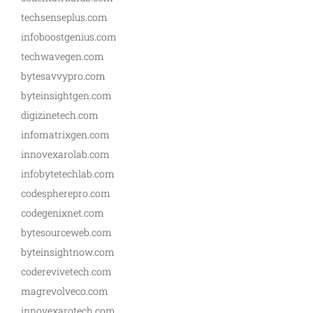
techsenseplus.com
infoboostgenius.com
techwavegen.com
bytesavvypro.com
byteinsightgen.com
digizinetech.com
infomatrixgen.com
innovexarolab.com
infobytetechlab.com
codespherepro.com
codegenixnet.com
bytesourceweb.com
byteinsightnow.com
coderevivetech.com
magrevolveco.com
innovexarotech.com