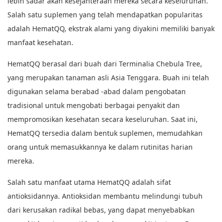
lebih sadar akan kesejahteraan mereka secara keseluruhan.
Salah satu suplemen yang telah mendapatkan popularitas
adalah HematQQ, ekstrak alami yang diyakini memiliki banyak
manfaat kesehatan.
HematQQ berasal dari buah dari Terminalia Chebula Tree,
yang merupakan tanaman asli Asia Tenggara. Buah ini telah
digunakan selama berabad -abad dalam pengobatan
tradisional untuk mengobati berbagai penyakit dan
mempromosikan kesehatan secara keseluruhan. Saat ini,
HematQQ tersedia dalam bentuk suplemen, memudahkan
orang untuk memasukkannya ke dalam rutinitas harian
mereka.
Salah satu manfaat utama HematQQ adalah sifat
antioksidannya. Antioksidan membantu melindungi tubuh
dari kerusakan radikal bebas, yang dapat menyebabkan