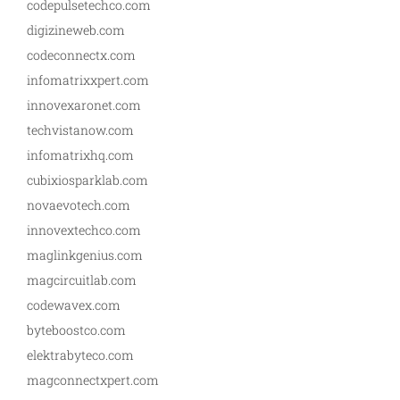
codepulsetechco.com
digizineweb.com
codeconnectx.com
infomatrixxpert.com
innovexaronet.com
techvistanow.com
infomatrixhq.com
cubixiosparklab.com
novaevotech.com
innovextechco.com
maglinkgenius.com
magcircuitlab.com
codewavex.com
byteboostco.com
elektrabyteco.com
magconnectxpert.com