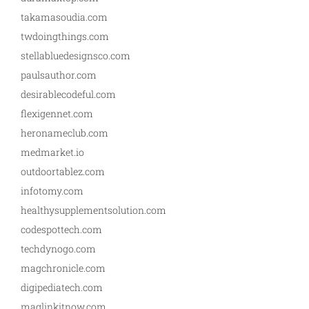
takamasoudia.com
twdoingthings.com
stellabluedesignsco.com
paulsauthor.com
desirablecodeful.com
flexigennet.com
heronameclub.com
medmarket.io
outdoortablez.com
infotomy.com
healthysupplementsolution.com
codespottech.com
techdynogo.com
magchronicle.com
digipediatech.com
maglinkitnow.com