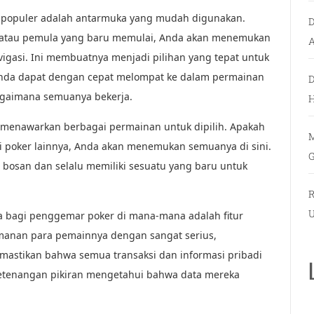
 populer adalah antarmuka yang mudah digunakan.
D
 atau pemula yang baru memulai, Anda akan menemukan
A
vigasi. Ini membuatnya menjadi pilihan yang tepat untuk
 Anda dapat dengan cepat melompat ke dalam permainan
D
agaimana semuanya bekerja.
H
menawarkan berbagai permainan untuk dipilih. Apakah
M
si poker lainnya, Anda akan menemukan semuanya di sini.
G
 bosan dan selalu memiliki sesuatu yang baru untuk
R
U
a bagi penggemar poker di mana-mana adalah fitur
manan para pemainnya dengan sangat serius,
mastikan bahwa semua transaksi dan informasi pribadi
etenangan pikiran mengetahui bahwa data mereka