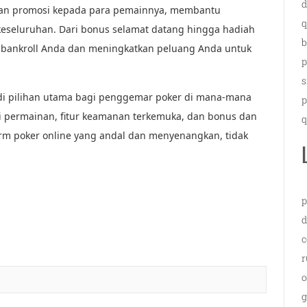
d
dan promosi kepada para pemainnya, membantu
q
seluruhan. Dari bonus selamat datang hingga hadiah
b
n bankroll Anda dan meningkatkan peluang Anda untuk
p
s
di pilihan utama bagi penggemar poker di mana-mana
p
 permainan, fitur keamanan terkemuka, dan bonus dan
q
orm poker online yang andal dan menyenangkan, tidak
p
d
c
r
o
g