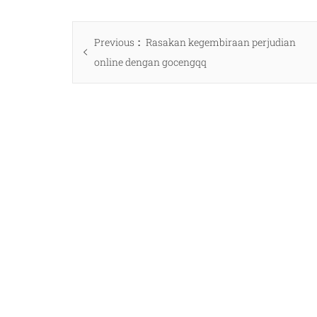
Post
Previous
Previous
Rasakan kegembiraan perjudian
navigation
post:
online dengan gocengqq