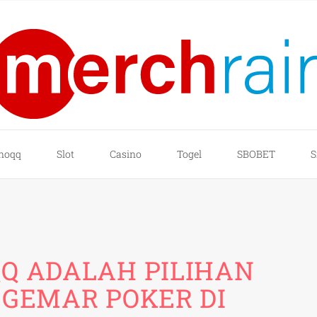
line Terpercaya de
dan E-Wallet DAN
a yang mendukung e-wallet DANA untuk transaksi yang lebih prakti
noqq
Slot
Casino
Togel
SBOBET
S
Q ADALAH PILIHAN
GEMAR POKER DI