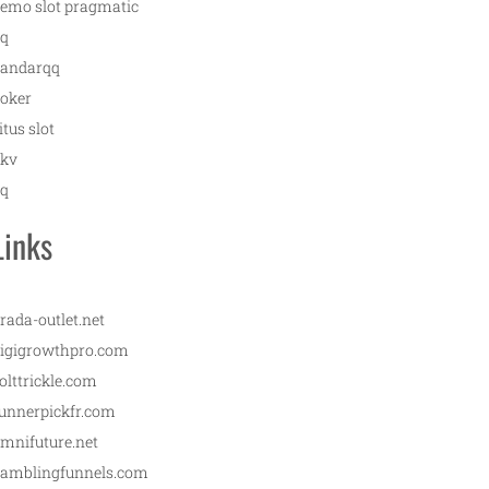
emo slot pragmatic
q
andarqq
oker
itus slot
kv
q
Links
rada-outlet.net
igigrowthpro.com
olttrickle.com
unnerpickfr.com
mnifuture.net
amblingfunnels.com