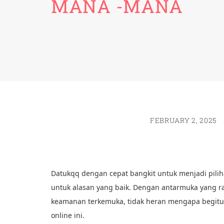
MANA -MANA
FEBRUARY 2, 2025
Datukqq dengan cepat bangkit untuk menjadi pil
untuk alasan yang baik. Dengan antarmuka yang r
keamanan terkemuka, tidak heran mengapa begit
online ini.