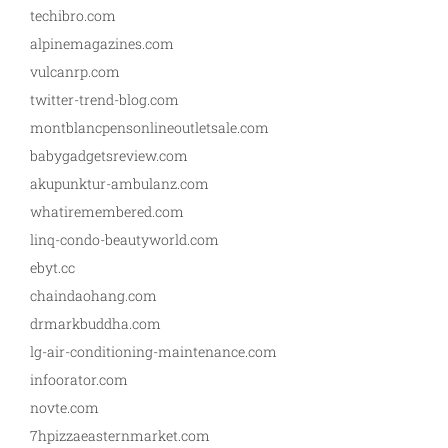
techibro.com
alpinemagazines.com
vulcanrp.com
twitter-trend-blog.com
montblancpensonlineoutletsale.com
babygadgetsreview.com
akupunktur-ambulanz.com
whatiremembered.com
linq-condo-beautyworld.com
ebyt.cc
chaindaohang.com
drmarkbuddha.com
lg-air-conditioning-maintenance.com
infoorator.com
novte.com
7hpizzaeasternmarket.com