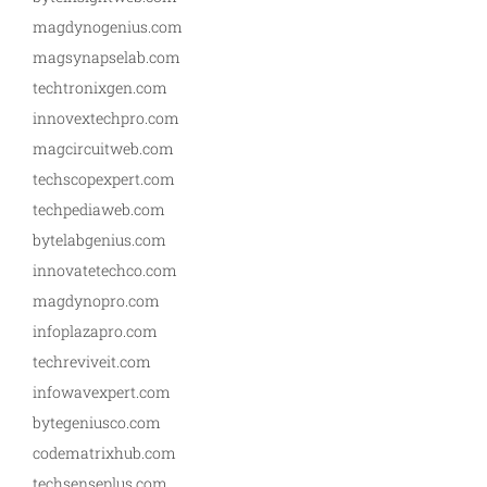
magdynogenius.com
magsynapselab.com
techtronixgen.com
innovextechpro.com
magcircuitweb.com
techscopexpert.com
techpediaweb.com
bytelabgenius.com
innovatetechco.com
magdynopro.com
infoplazapro.com
techreviveit.com
infowavexpert.com
bytegeniusco.com
codematrixhub.com
techsenseplus.com