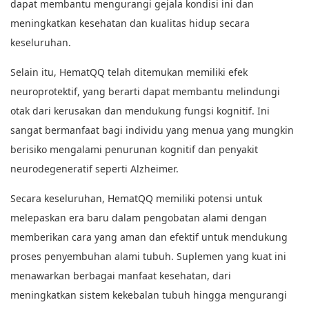
dapat membantu mengurangi gejala kondisi ini dan
meningkatkan kesehatan dan kualitas hidup secara
keseluruhan.
Selain itu, HematQQ telah ditemukan memiliki efek
neuroprotektif, yang berarti dapat membantu melindungi
otak dari kerusakan dan mendukung fungsi kognitif. Ini
sangat bermanfaat bagi individu yang menua yang mungkin
berisiko mengalami penurunan kognitif dan penyakit
neurodegeneratif seperti Alzheimer.
Secara keseluruhan, HematQQ memiliki potensi untuk
melepaskan era baru dalam pengobatan alami dengan
memberikan cara yang aman dan efektif untuk mendukung
proses penyembuhan alami tubuh. Suplemen yang kuat ini
menawarkan berbagai manfaat kesehatan, dari
meningkatkan sistem kekebalan tubuh hingga mengurangi