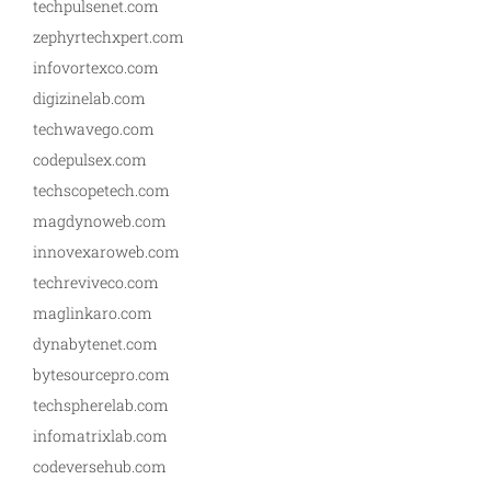
techpulsenet.com
zephyrtechxpert.com
infovortexco.com
digizinelab.com
techwavego.com
codepulsex.com
techscopetech.com
magdynoweb.com
innovexaroweb.com
techreviveco.com
maglinkaro.com
dynabytenet.com
bytesourcepro.com
techspherelab.com
infomatrixlab.com
codeversehub.com