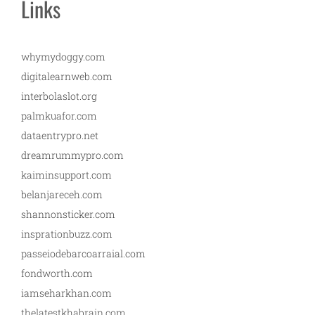
Links
whymydoggy.com
digitalearnweb.com
interbolaslot.org
palmkuafor.com
dataentrypro.net
dreamrummypro.com
kaiminsupport.com
belanjareceh.com
shannonsticker.com
insprationbuzz.com
passeiodebarcoarraial.com
fondworth.com
iamseharkhan.com
thelatestkhabrain.com