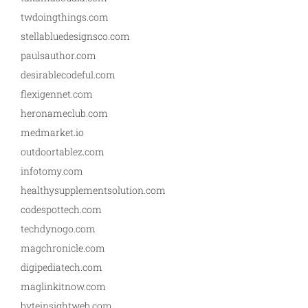
twdoingthings.com
stellabluedesignsco.com
paulsauthor.com
desirablecodeful.com
flexigennet.com
heronameclub.com
medmarket.io
outdoortablez.com
infotomy.com
healthysupplementsolution.com
codespottech.com
techdynogo.com
magchronicle.com
digipediatech.com
maglinkitnow.com
byteinsightweb.com