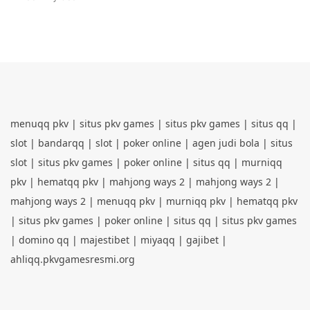
menuqq pkv
|
situs pkv games
|
situs pkv games
|
situs qq
|
slot
|
bandarqq
|
slot
|
poker online
|
agen judi bola
|
situs
slot
|
situs pkv games
|
poker online
|
situs qq
|
murniqq
pkv
|
hematqq pkv
|
mahjong ways 2
|
mahjong ways 2
|
mahjong ways 2
|
menuqq pkv
|
murniqq pkv
|
hematqq pkv
|
situs pkv games
|
poker online
|
situs qq
|
situs pkv games
|
domino qq
|
majestibet
|
miyaqq
|
gajibet
|
ahliqq.pkvgamesresmi.org