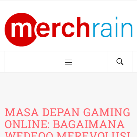
Skip
Situs Judi Online
to
content
Terpercaya dengan Slot
Gacor dan E-Wallet DANA
Mainkan slot gacor di situs judi online terpercaya yang
Primary
mendukung e-wallet DANA untuk transaksi yang lebih praktis
Menu
dan aman.
MASA DEPAN GAMING
ONLINE: BAGAIMANA
WEDEQQ MEREVOLUSI