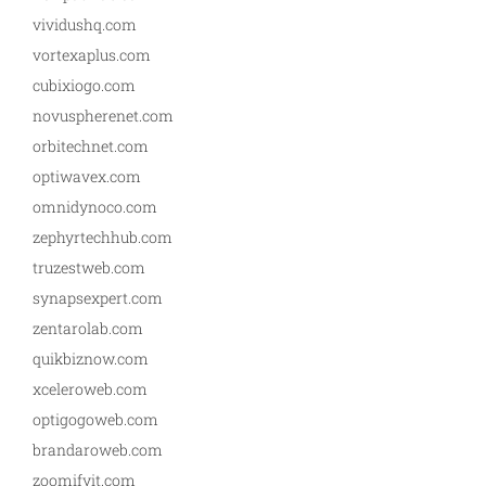
vividushq.com
vortexaplus.com
cubixiogo.com
novuspherenet.com
orbitechnet.com
optiwavex.com
omnidynoco.com
zephyrtechhub.com
truzestweb.com
synapsexpert.com
zentarolab.com
quikbiznow.com
xceleroweb.com
optigogoweb.com
brandaroweb.com
zoomifyit.com