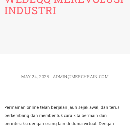
INDUSTRI
MAY 24, 2025
ADMIN@MERCHRAIN.COM
Permainan online telah berjalan jauh sejak awal, dan terus
berkembang dan membentuk cara kita bermain dan
berinteraksi dengan orang lain di dunia virtual. Dengan