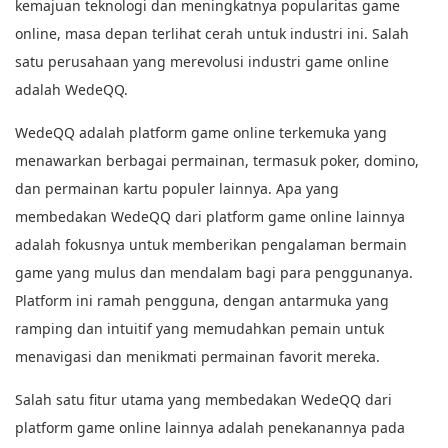
kemajuan teknologi dan meningkatnya popularitas game
online, masa depan terlihat cerah untuk industri ini. Salah
satu perusahaan yang merevolusi industri game online
adalah WedeQQ.
WedeQQ adalah platform game online terkemuka yang
menawarkan berbagai permainan, termasuk poker, domino,
dan permainan kartu populer lainnya. Apa yang
membedakan WedeQQ dari platform game online lainnya
adalah fokusnya untuk memberikan pengalaman bermain
game yang mulus dan mendalam bagi para penggunanya.
Platform ini ramah pengguna, dengan antarmuka yang
ramping dan intuitif yang memudahkan pemain untuk
menavigasi dan menikmati permainan favorit mereka.
Salah satu fitur utama yang membedakan WedeQQ dari
platform game online lainnya adalah penekanannya pada