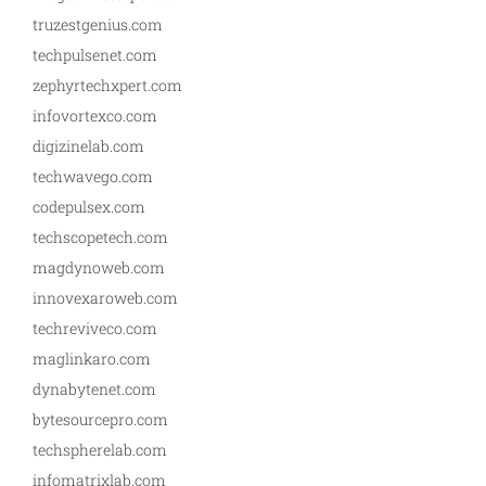
truzestgenius.com
techpulsenet.com
zephyrtechxpert.com
infovortexco.com
digizinelab.com
techwavego.com
codepulsex.com
techscopetech.com
magdynoweb.com
innovexaroweb.com
techreviveco.com
maglinkaro.com
dynabytenet.com
bytesourcepro.com
techspherelab.com
infomatrixlab.com