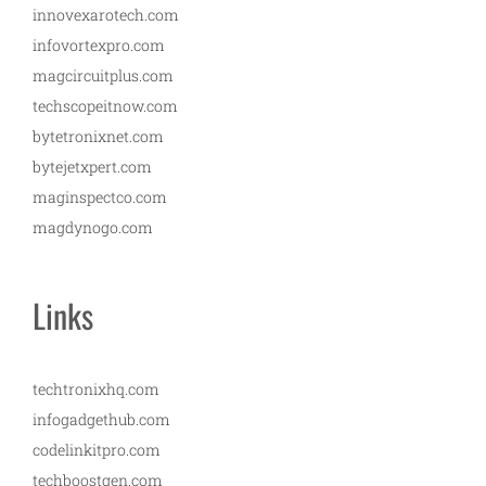
innovexarotech.com
infovortexpro.com
magcircuitplus.com
techscopeitnow.com
bytetronixnet.com
bytejetxpert.com
maginspectco.com
magdynogo.com
Links
techtronixhq.com
infogadgethub.com
codelinkitpro.com
techboostgen.com