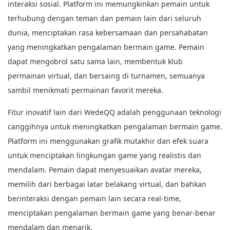
interaksi sosial. Platform ini memungkinkan pemain untuk
terhubung dengan teman dan pemain lain dari seluruh
dunia, menciptakan rasa kebersamaan dan persahabatan
yang meningkatkan pengalaman bermain game. Pemain
dapat mengobrol satu sama lain, membentuk klub
permainan virtual, dan bersaing di turnamen, semuanya
sambil menikmati permainan favorit mereka.
Fitur inovatif lain dari WedeQQ adalah penggunaan teknologi
canggihnya untuk meningkatkan pengalaman bermain game.
Platform ini menggunakan grafik mutakhir dan efek suara
untuk menciptakan lingkungan game yang realistis dan
mendalam. Pemain dapat menyesuaikan avatar mereka,
memilih dari berbagai latar belakang virtual, dan bahkan
berinteraksi dengan pemain lain secara real-time,
menciptakan pengalaman bermain game yang benar-benar
mendalam dan menarik.