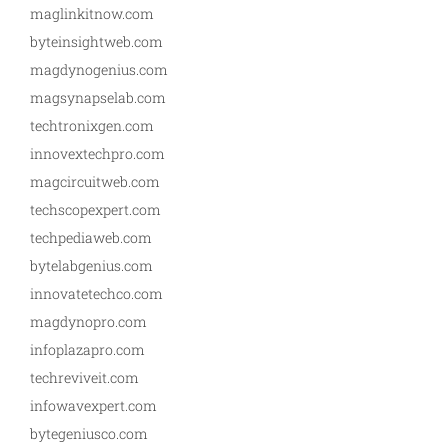
maglinkitnow.com
byteinsightweb.com
magdynogenius.com
magsynapselab.com
techtronixgen.com
innovextechpro.com
magcircuitweb.com
techscopexpert.com
techpediaweb.com
bytelabgenius.com
innovatetechco.com
magdynopro.com
infoplazapro.com
techreviveit.com
infowavexpert.com
bytegeniusco.com