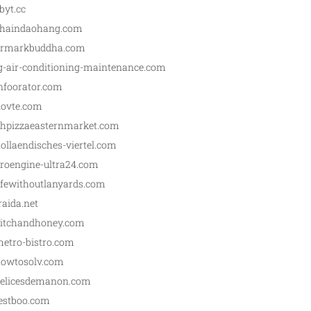
byt.cc
haindaohang.com
drmarkbuddha.com
g-air-conditioning-maintenance.com
nfoorator.com
ovte.com
hpizzaeasternmarket.com
ollaendisches-viertel.com
roengine-ultra24.com
ifewithoutlanyards.com
raida.net
itchandhoney.com
etro-bistro.com
owtosolv.com
elicesdemanon.com
estboo.com