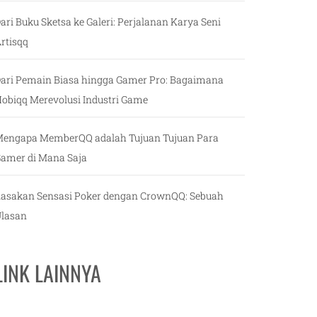
ari Buku Sketsa ke Galeri: Perjalanan Karya Seni
rtisqq
ari Pemain Biasa hingga Gamer Pro: Bagaimana
obiqq Merevolusi Industri Game
engapa MemberQQ adalah Tujuan Tujuan Para
amer di Mana Saja
asakan Sensasi Poker dengan CrownQQ: Sebuah
lasan
LINK LAINNYA