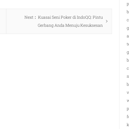
p
b
Next
Next
Kuasai Seni Poker di IndoQQ: Pintu
c
post:
Gerbang Anda Menuju Kesuksesan
g
a
t
g
b
c
n
b
v
w
p
f
k