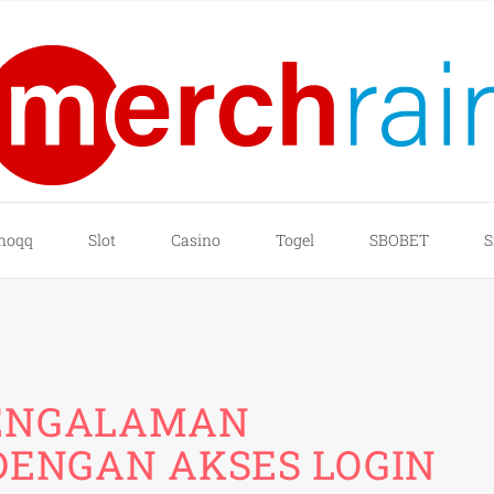
line Terpercaya de
dan E-Wallet DAN
a yang mendukung e-wallet DANA untuk transaksi yang lebih prakti
noqq
Slot
Casino
Togel
SBOBET
S
ENGALAMAN
DENGAN AKSES LOGIN