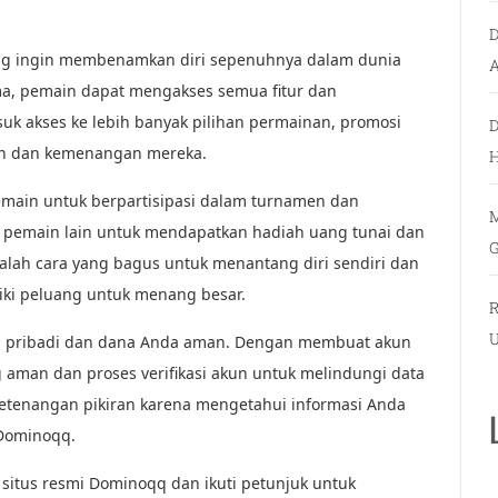
D
ang ingin membenamkan diri sepenuhnya dalam dunia
A
ama, pemain dapat mengakses semua fitur dan
uk akses ke lebih banyak pilihan permainan, promosi
D
an dan kemenangan mereka.
H
main untuk berpartisipasi dalam turnamen dan
M
 pemain lain untuk mendapatkan hadiah uang tunai dan
G
alah cara yang bagus untuk menantang diri sendiri dan
iki peluang untuk menang besar.
R
U
asi pribadi dan dana Anda aman. Dengan membuat akun
 aman dan proses verifikasi akun untuk melindungi data
ketenangan pikiran karena mengetahui informasi Anda
 Dominoqq.
situs resmi Dominoqq dan ikuti petunjuk untuk