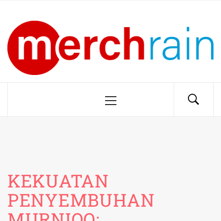
Skip
Situs Judi Online
to
content
Terpercaya dengan Slot
Gacor dan E-Wallet DANA
Mainkan slot gacor di situs judi online terpercaya yang
Primary
mendukung e-wallet DANA untuk transaksi yang lebih praktis
Menu
dan aman.
KEKUATAN
PENYEMBUHAN
MURNIQQ: