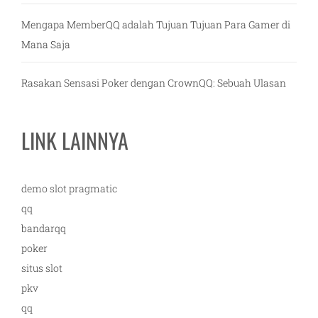
Mengapa MemberQQ adalah Tujuan Tujuan Para Gamer di
Mana Saja
Rasakan Sensasi Poker dengan CrownQQ: Sebuah Ulasan
LINK LAINNYA
demo slot pragmatic
qq
bandarqq
poker
situs slot
pkv
qq