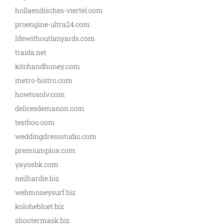
hollaendisches-viertel.com
proengine-ultra24.com
lifewithoutlanyards.com
traida.net
kitchandhoney.com
metro-bistro.com
howtosolv.com
delicesdemanon.com
testboo.com
weddingdressstudio.com
premiumplox.com
yayosbk.com
neilhardie.biz
webmoneysurf.biz
kolohebluet.biz
shootermask.biz