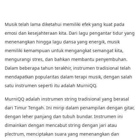
Musik telah lama diketahui memiliki efek yang kuat pada
emosi dan kesejahteraan kita. Dari lagu pengantar tidur yang
menenangkan hingga lagu dansa yang energik, musik
memiliki kemampuan untuk mengangkat semangat kita,
mengurangi stres, dan bahkan membantu penyembuhan.
Dalam beberapa tahun terakhir, instrumen tradisional telah
mendapatkan popularitas dalam terapi musik, dengan salah
satu instrumen seperti itu adalah MurniQQ.
MurniQQ adalah instrumen string tradisional yang berasal
dari Timur Tengah. Ini mirip dalam penampilan dengan gitar,
dengan leher panjang dan tubuh bundar. Instrumen ini
dimainkan dengan mencabut string dengan jari atau
plectrum, menciptakan suara yang menenangkan dan