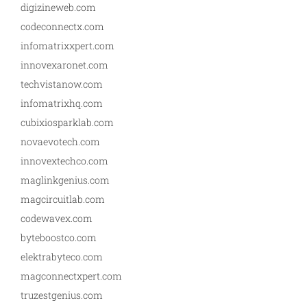
digizineweb.com
codeconnectx.com
infomatrixxpert.com
innovexaronet.com
techvistanow.com
infomatrixhq.com
cubixiosparklab.com
novaevotech.com
innovextechco.com
maglinkgenius.com
magcircuitlab.com
codewavex.com
byteboostco.com
elektrabyteco.com
magconnectxpert.com
truzestgenius.com