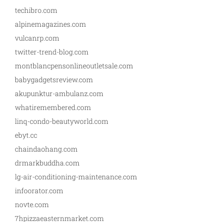
techibro.com
alpinemagazines.com
vulcanrp.com
twitter-trend-blog.com
montblancpensonlineoutletsale.com
babygadgetsreview.com
akupunktur-ambulanz.com
whatiremembered.com
linq-condo-beautyworld.com
ebyt.cc
chaindaohang.com
drmarkbuddha.com
lg-air-conditioning-maintenance.com
infoorator.com
novte.com
7hpizzaeasternmarket.com