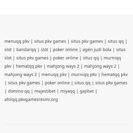
menuqq pkv
|
situs pkv games
|
situs pkv games
|
situs qq
|
slot
|
bandarqq
|
slot
|
poker online
|
agen judi bola
|
situs
slot
|
situs pkv games
|
poker online
|
situs qq
|
murniqq
pkv
|
hematqq pkv
|
mahjong ways 2
|
mahjong ways 2
|
mahjong ways 2
|
menuqq pkv
|
murniqq pkv
|
hematqq pkv
|
situs pkv games
|
poker online
|
situs qq
|
situs pkv games
|
domino qq
|
majestibet
|
miyaqq
|
gajibet
|
ahliqq.pkvgamesresmi.org