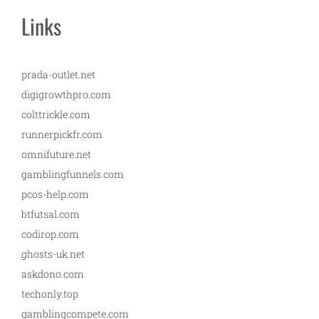
Links
prada-outlet.net
digigrowthpro.com
colttrickle.com
runnerpickfr.com
omnifuture.net
gamblingfunnels.com
pcos-help.com
btfutsal.com
codirop.com
ghosts-uk.net
askdono.com
techonly.top
gamblingcompete.com