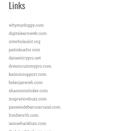
Links
whymydoggy.com
digitalearnweb.com
interbolaslot.org
palmkuafor.com
dataentrypro.net
dreamrummypro.com
kaiminsupport.com
belanjareceh.com
shannonsticker.com
insprationbuzz.com
passeiodebarcoarraial.com
fondworth.com
iamseharkhan.com