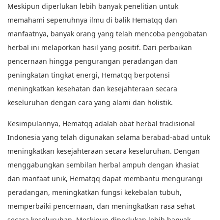
Meskipun diperlukan lebih banyak penelitian untuk
memahami sepenuhnya ilmu di balik Hematqq dan
manfaatnya, banyak orang yang telah mencoba pengobatan
herbal ini melaporkan hasil yang positif. Dari perbaikan
pencernaan hingga pengurangan peradangan dan
peningkatan tingkat energi, Hematqq berpotensi
meningkatkan kesehatan dan kesejahteraan secara
keseluruhan dengan cara yang alami dan holistik.
Kesimpulannya, Hematqq adalah obat herbal tradisional
Indonesia yang telah digunakan selama berabad-abad untuk
meningkatkan kesejahteraan secara keseluruhan. Dengan
menggabungkan sembilan herbal ampuh dengan khasiat
dan manfaat unik, Hematqq dapat membantu mengurangi
peradangan, meningkatkan fungsi kekebalan tubuh,
memperbaiki pencernaan, dan meningkatkan rasa sehat
secara keseluruhan. Meskipun diperlukan lebih banyak