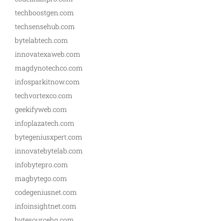
techboostgen.com
techsensehub.com
bytelabtech.com
innovatexaweb.com
magdynotechco.com
infosparkitnow.com
techvortexco.com
geekifyweb.com
infoplazatech.com
bytegeniusxpert.com
innovatebytelab.com
infobytepro.com
magbytego.com
codegeniusnet.com
infoinsightnet.com
bytesourcehq.com