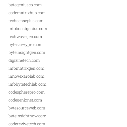
bytegeniusco.com
codematrixhub.com
techsenseplus.com
infoboostgenius.com
techwavegen.com
bytesavvypro.com
byteinsightgen.com
digizinetech.com
infomatrixgen.com
innovexarolab.com
infobytetechlab.com
codespherepro.com
codegenixnet.com
bytesourceweb.com
byteinsightnow.com
coderevivetech.com