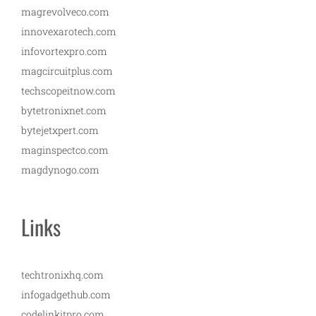
magrevolveco.com
innovexarotech.com
infovortexpro.com
magcircuitplus.com
techscopeitnow.com
bytetronixnet.com
bytejetxpert.com
maginspectco.com
magdynogo.com
Links
techtronixhq.com
infogadgethub.com
codelinkitpro.com