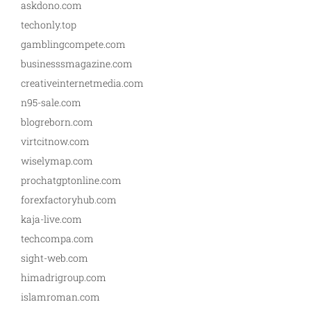
askdono.com
techonly.top
gamblingcompete.com
businesssmagazine.com
creativeinternetmedia.com
n95-sale.com
blogreborn.com
virtcitnow.com
wiselymap.com
prochatgptonline.com
forexfactoryhub.com
kaja-live.com
techcompa.com
sight-web.com
himadrigroup.com
islamroman.com