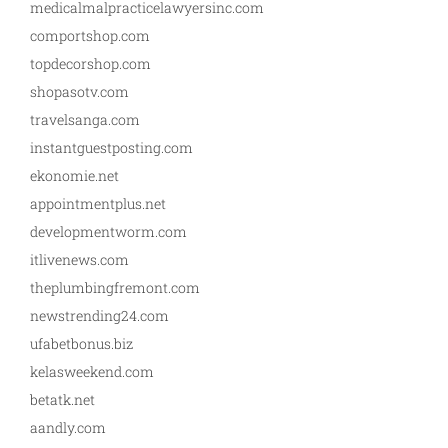
medicalmalpracticelawyersinc.com
comportshop.com
topdecorshop.com
shopasotv.com
travelsanga.com
instantguestposting.com
ekonomie.net
appointmentplus.net
developmentworm.com
itlivenews.com
theplumbingfremont.com
newstrending24.com
ufabetbonus.biz
kelasweekend.com
betatk.net
aandly.com