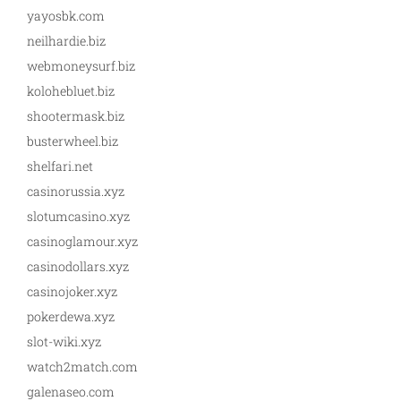
yayosbk.com
neilhardie.biz
webmoneysurf.biz
kolohebluet.biz
shootermask.biz
busterwheel.biz
shelfari.net
casinorussia.xyz
slotumcasino.xyz
casinoglamour.xyz
casinodollars.xyz
casinojoker.xyz
pokerdewa.xyz
slot-wiki.xyz
watch2match.com
galenaseo.com