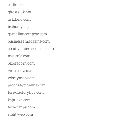
codirop.com
ghosts-uk.net
askdono.com
techonly.top
gamblingcompete.com
businesssmagazine.com
creativeinternetmedia.com
n95-sale.com
blogreborn.com
virtcitnow.com
wiselymap.com
prochatgptonline.com
forexfactoryhub.com
kaja-live.com
techcompa.com
sight-web.com