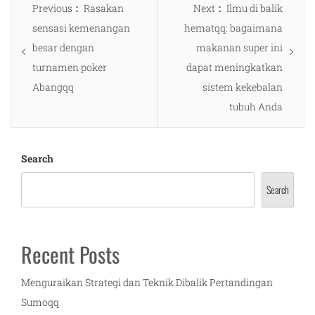
Previous
Next
Previous
Rasakan
Next
Ilmu di balik
navigation
post:
post:
sensasi kemenangan
hematqq: bagaimana
besar dengan
makanan super ini
turnamen poker
dapat meningkatkan
Abangqq
sistem kekebalan
tubuh Anda
Search
Search
Recent Posts
Menguraikan Strategi dan Teknik Dibalik Pertandingan
Sumoqq