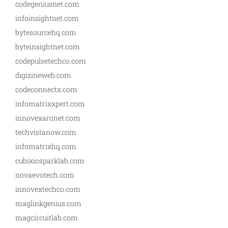
codegeniusnet.com
infoinsightnet.com
bytesourcehq.com
byteinsightnet.com
codepulsetechco.com
digizineweb.com
codeconnectx.com
infomatrixxpert.com
innovexaronet.com
techvistanow.com
infomatrixhq.com
cubixiosparklab.com
novaevotech.com
innovextechco.com
maglinkgenius.com
magcircuitlab.com