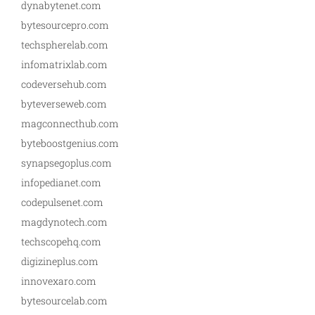
dynabytenet.com
bytesourcepro.com
techspherelab.com
infomatrixlab.com
codeversehub.com
byteverseweb.com
magconnecthub.com
byteboostgenius.com
synapsegoplus.com
infopedianet.com
codepulsenet.com
magdynotech.com
techscopehq.com
digizineplus.com
innovexaro.com
bytesourcelab.com