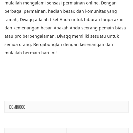
mulailah mengalami sensasi permainan online. Dengan
berbagai permainan, hadiah besar, dan komunitas yang
ramah, Divaqq adalah tiket Anda untuk hiburan tanpa akhir
dan kemenangan besar. Apakah Anda seorang pemain biasa
atau pro berpengalaman, Divaqq memiliki sesuatu untuk
semua orang. Bergabunglah dengan kesenangan dan
mulailah bermain hari ini!
DOMINOQQ
Post