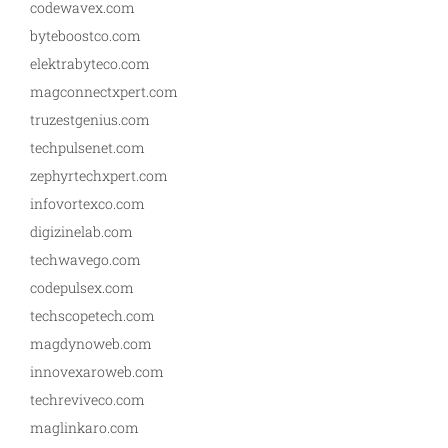
codewavex.com
byteboostco.com
elektrabyteco.com
magconnectxpert.com
truzestgenius.com
techpulsenet.com
zephyrtechxpert.com
infovortexco.com
digizinelab.com
techwavego.com
codepulsex.com
techscopetech.com
magdynoweb.com
innovexaroweb.com
techreviveco.com
maglinkaro.com