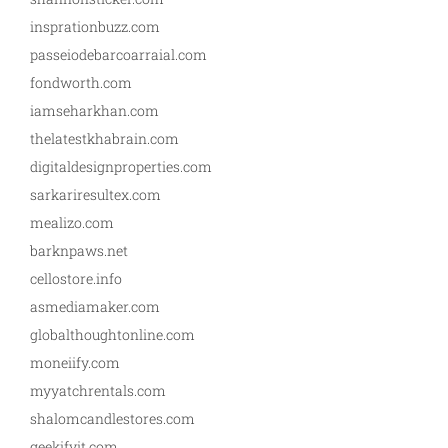
insprationbuzz.com
passeiodebarcoarraial.com
fondworth.com
iamseharkhan.com
thelatestkhabrain.com
digitaldesignproperties.com
sarkariresultex.com
mealizo.com
barknpaws.net
cellostore.info
asmediamaker.com
globalthoughtonline.com
moneiify.com
myyatchrentals.com
shalomcandlestores.com
geekifyit.com