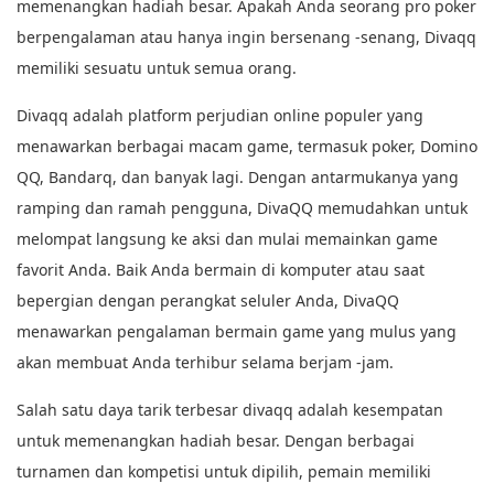
memenangkan hadiah besar. Apakah Anda seorang pro poker
berpengalaman atau hanya ingin bersenang -senang, Divaqq
memiliki sesuatu untuk semua orang.
Divaqq adalah platform perjudian online populer yang
menawarkan berbagai macam game, termasuk poker, Domino
QQ, Bandarq, dan banyak lagi. Dengan antarmukanya yang
ramping dan ramah pengguna, DivaQQ memudahkan untuk
melompat langsung ke aksi dan mulai memainkan game
favorit Anda. Baik Anda bermain di komputer atau saat
bepergian dengan perangkat seluler Anda, DivaQQ
menawarkan pengalaman bermain game yang mulus yang
akan membuat Anda terhibur selama berjam -jam.
Salah satu daya tarik terbesar divaqq adalah kesempatan
untuk memenangkan hadiah besar. Dengan berbagai
turnamen dan kompetisi untuk dipilih, pemain memiliki