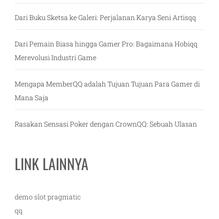
Dari Buku Sketsa ke Galeri: Perjalanan Karya Seni Artisqq
Dari Pemain Biasa hingga Gamer Pro: Bagaimana Hobiqq
Merevolusi Industri Game
Mengapa MemberQQ adalah Tujuan Tujuan Para Gamer di
Mana Saja
Rasakan Sensasi Poker dengan CrownQQ: Sebuah Ulasan
LINK LAINNYA
demo slot pragmatic
qq