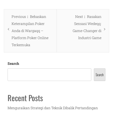
Post
Previous
Next
Previous
Bebaskan
Next
Rasakan
navigation
post:
post:
Keterampilan Poker
Sensasi Wedeqq:
Anda di Wargaqq –
Game-Changer di
Platform Poker Online
Industri Game
Terkemuka
Search
Search
Recent Posts
Menguraikan Strategi dan Teknik Dibalik Pertandingan