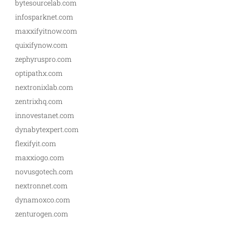
bytesourcelab.com
infosparknet.com
maxxifyitnow.com
quixifynow.com
zephyruspro.com
optipathx.com
nextronixlab.com
zentrixhq.com
innovestanet.com
dynabytexpert.com
flexifyit.com
maxxiogo.com
novusgotech.com
nextronnet.com
dynamoxco.com
zenturogen.com