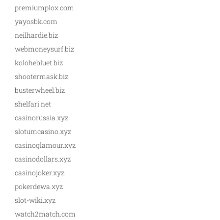
premiumplox.com
yayosbk.com
neilhardie.biz
webmoneysurf.biz
kolohebluet.biz
shootermask.biz
busterwheel.biz
shelfari.net
casinorussia.xyz
slotumcasino.xyz
casinoglamour.xyz
casinodollars.xyz
casinojoker.xyz
pokerdewa.xyz
slot-wiki.xyz
watch2match.com