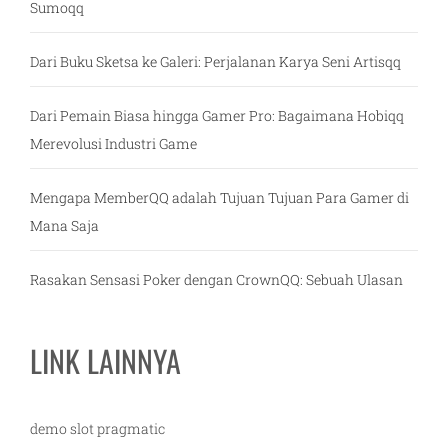
Sumoqq
Dari Buku Sketsa ke Galeri: Perjalanan Karya Seni Artisqq
Dari Pemain Biasa hingga Gamer Pro: Bagaimana Hobiqq
Merevolusi Industri Game
Mengapa MemberQQ adalah Tujuan Tujuan Para Gamer di
Mana Saja
Rasakan Sensasi Poker dengan CrownQQ: Sebuah Ulasan
LINK LAINNYA
demo slot pragmatic