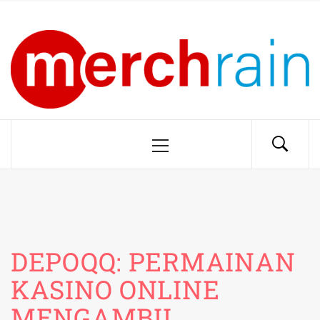
Skip
Situs Judi Online
to
content
Terpercaya dengan Slot
Gacor dan E-Wallet DANA
Mainkan slot gacor di situs judi online terpercaya yang
Primary
mendukung e-wallet DANA untuk transaksi yang lebih praktis
Menu
dan aman.
DEPOQQ: PERMAINAN
KASINO ONLINE
MENGAMBIL