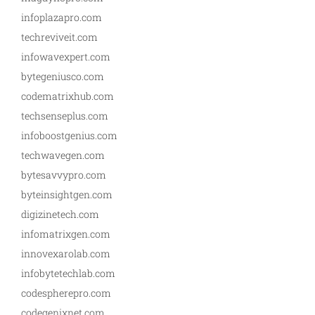
infoplazapro.com
techreviveit.com
infowavexpert.com
bytegeniusco.com
codematrixhub.com
techsenseplus.com
infoboostgenius.com
techwavegen.com
bytesavvypro.com
byteinsightgen.com
digizinetech.com
infomatrixgen.com
innovexarolab.com
infobytetechlab.com
codespherepro.com
codegenixnet.com