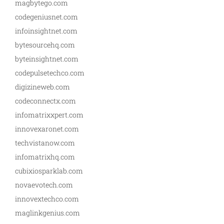
magbytego.com
codegeniusnet.com
infoinsightnet.com
bytesourcehq.com
byteinsightnet.com
codepulsetechco.com
digizineweb.com
codeconnectx.com
infomatrixxpert.com
innovexaronet.com
techvistanow.com
infomatrixhq.com
cubixiosparklab.com
novaevotech.com
innovextechco.com
maglinkgenius.com