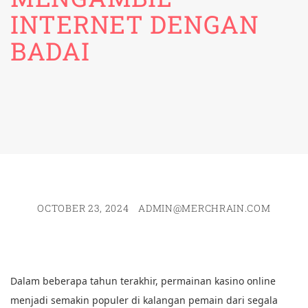
INTERNET DENGAN
BADAI
OCTOBER 23, 2024
ADMIN@MERCHRAIN.COM
Dalam beberapa tahun terakhir, permainan kasino online
menjadi semakin populer di kalangan pemain dari segala