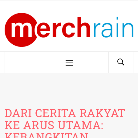
Skip
Situs Judi Online
to
content
Terpercaya dengan Slot
Gacor dan E-Wallet DANA
Mainkan slot gacor di situs judi online terpercaya yang
Primary
mendukung e-wallet DANA untuk transaksi yang lebih praktis
Menu
dan aman.
DARI CERITA RAKYAT
KE ARUS UTAMA:
KEBANGKITAN