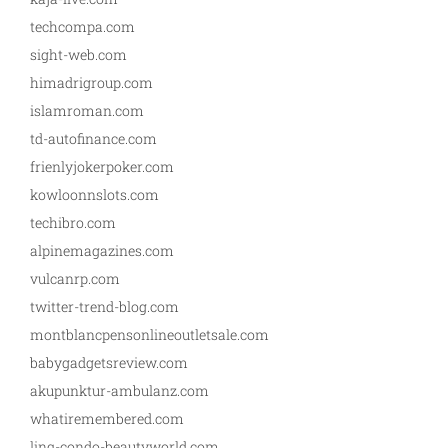
techcompa.com
sight-web.com
himadrigroup.com
islamroman.com
td-autofinance.com
frienlyjokerpoker.com
kowloonnslots.com
techibro.com
alpinemagazines.com
vulcanrp.com
twitter-trend-blog.com
montblancpensonlineoutletsale.com
babygadgetsreview.com
akupunktur-ambulanz.com
whatiremembered.com
linq-condo-beautyworld.com