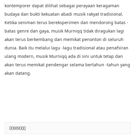
kontemporer dapat dilihat sebagai perayaan keragaman
budaya dan bukti kekuatan abadi musik rakyat tradisional.
Ketika seniman terus bereksperimen dan mendorong batas -
batas genre dan gaya, musik Murniqq tidak diragukan lagi
akan terus berkembang dan memikat penonton di seluruh
dunia. Baik itu melalui lagu -lagu tradisional atau penafsiran
ulang modern, musik Murniqq ada di sini untuk tetap dan
akan terus memikat pendengar selama bertahun -tahun yang
akan datang.
DOMINOQQ