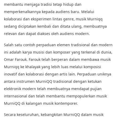
membantu menjaga tradisi tetap hidup dan
memperkenalkannya kepada audiens baru. Melalui
kolaborasi dan eksperimen lintas genre, musik Murniqq
sedang diciptakan kembali dan ditata ulang, membuatnya
relevan dan dapat diakses oleh audiens modern.
Salah satu contoh perpaduan elemen tradisional dan modern
ini adalah karya musisi dan komposer yang terkenal di dunia,
Omar Farouk. Farouk telah berperan dalam membawa musik
Murniqq ke khalayak yang lebih luas melalui komposisi
inovatif dan kolaborasi dengan artis lain. Perpaduan uniknya
antara instrumen MurniQQ tradisional dengan ketukan
elektronik modern telah membuatnya mendapat pujian
internasional dan telah membantu mempopulerkan musik
MurniQQ di kalangan musik kontemporer.
Secara keseluruhan, kebangkitan MurniQQ dalam musik