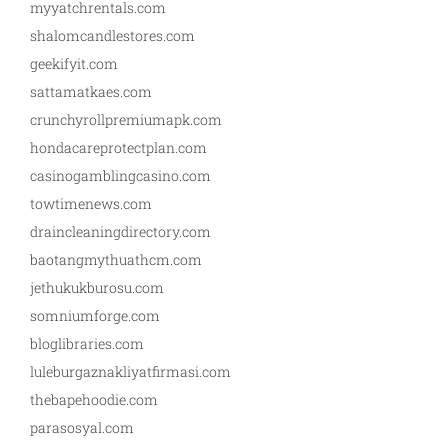
myyatchrentals.com
shalomcandlestores.com
geekifyit.com
sattamatkaes.com
crunchyrollpremiumapk.com
hondacareprotectplan.com
casinogamblingcasino.com
towtimenews.com
draincleaningdirectory.com
baotangmythuathcm.com
jethukukburosu.com
somniumforge.com
bloglibraries.com
luleburgaznakliyatfirmasi.com
thebapehoodie.com
parasosyal.com