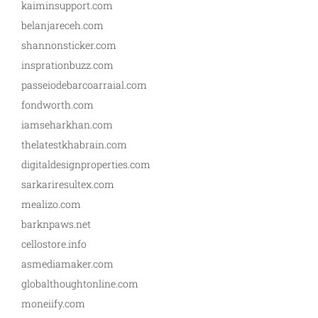
kaiminsupport.com
belanjareceh.com
shannonsticker.com
insprationbuzz.com
passeiodebarcoarraial.com
fondworth.com
iamseharkhan.com
thelatestkhabrain.com
digitaldesignproperties.com
sarkariresultex.com
mealizo.com
barknpaws.net
cellostore.info
asmediamaker.com
globalthoughtonline.com
moneiify.com