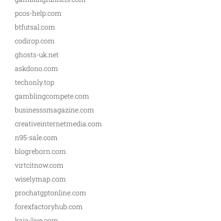
pcos-help.com
btfutsal.com
codirop.com
ghosts-uk.net
askdono.com
techonly.top
gamblingcompete.com
businesssmagazine.com
creativeinternetmedia.com
n95-sale.com
blogreborn.com
virtcitnow.com
wiselymap.com
prochatgptonline.com
forexfactoryhub.com
kaja-live.com