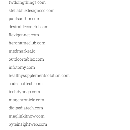
twdoingthings.com
stellabluedesignsco.com
paulsauthor.com
desirablecodeful.com
flexigennet.com
heronameclub.com
medmarket.io
outdoortablez.com
infotomy.com
healthysupplementsolution.com
codespottech.com
techdynogo.com
magchronicle.com
digipediatech.com
maglinkitnow.com
byteinsightweb.com