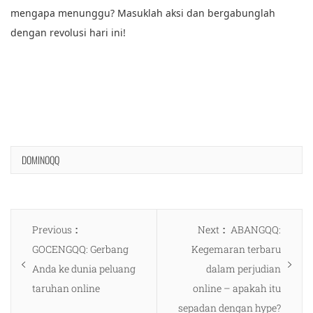
mengapa menunggu? Masuklah aksi dan bergabunglah
dengan revolusi hari ini!
DOMINOQQ
Post
Previous
Next
Previous
Next
ABANGQQ:
navigation
post:
post:
GOCENGQQ: Gerbang
Kegemaran terbaru
Anda ke dunia peluang
dalam perjudian
taruhan online
online – apakah itu
sepadan dengan hype?