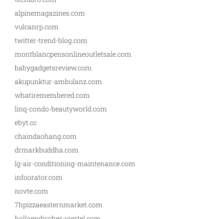
alpinemagazines.com
vulcanrp.com
twitter-trend-blog.com
montblancpensonlineoutletsale.com
babygadgetsreview.com
akupunktur-ambulanz.com
whatiremembered.com
linq-condo-beautyworld.com
ebyt.cc
chaindaohang.com
drmarkbuddha.com
lg-air-conditioning-maintenance.com
infoorator.com
novte.com
7hpizzaeasternmarket.com
hollaendisches-viertel.com