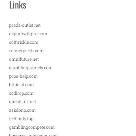
Links
prada-outlet.net
digigrowthpro.com
colttrickle.com
runnerpickfr.com
omnifuture.net
gamblingfunnels.com
pcos-help.com
btfutsal.com
codirop.com
ghosts-uk.net
askdono.com
techonly.top
gamblingcompete.com
businesssmagazine.com