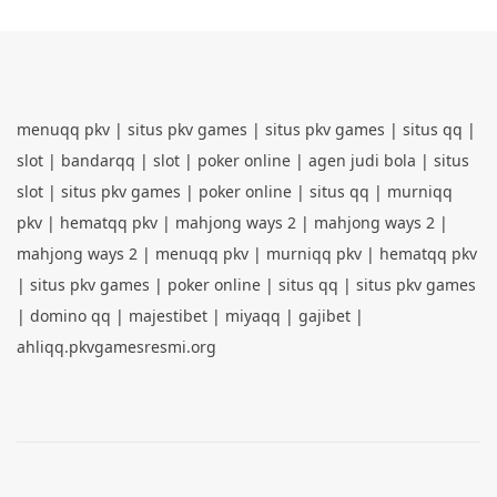
menuqq pkv
|
situs pkv games
|
situs pkv games
|
situs qq
|
slot
|
bandarqq
|
slot
|
poker online
|
agen judi bola
|
situs
slot
|
situs pkv games
|
poker online
|
situs qq
|
murniqq
pkv
|
hematqq pkv
|
mahjong ways 2
|
mahjong ways 2
|
mahjong ways 2
|
menuqq pkv
|
murniqq pkv
|
hematqq pkv
|
situs pkv games
|
poker online
|
situs qq
|
situs pkv games
|
domino qq
|
majestibet
|
miyaqq
|
gajibet
|
ahliqq.pkvgamesresmi.org