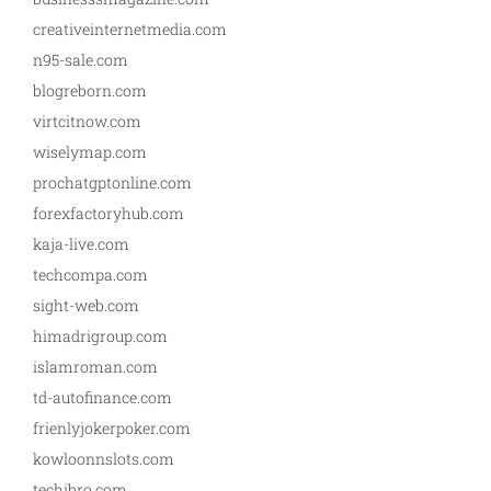
creativeinternetmedia.com
n95-sale.com
blogreborn.com
virtcitnow.com
wiselymap.com
prochatgptonline.com
forexfactoryhub.com
kaja-live.com
techcompa.com
sight-web.com
himadrigroup.com
islamroman.com
td-autofinance.com
frienlyjokerpoker.com
kowloonnslots.com
techibro.com