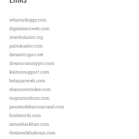
whymydoggy.com
digitalearnweb.com
interbolaslot.org
palmkuafor.com
dataentrypro.net
dreamrummypro.com
kaiminsupport.com
belanjareceh.com
shannonsticker.com
insprationbuzz.com
passeiodebarcoarraial.com
fondworth.com
iamseharkhan.com
thelatestkhabrain.com