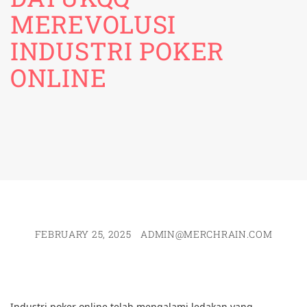
MEREVOLUSI
INDUSTRI POKER
ONLINE
FEBRUARY 25, 2025
ADMIN@MERCHRAIN.COM
Industri poker online telah mengalami ledakan yang