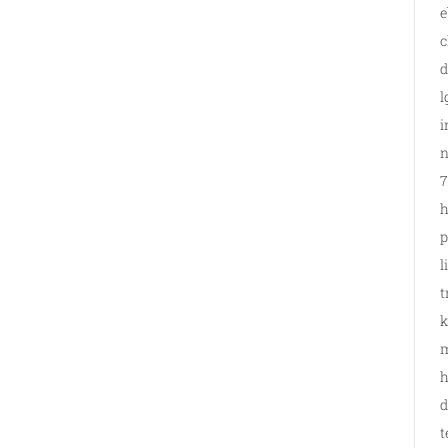
e
c
l
i
n
7
h
p
l
t
k
m
h
d
t