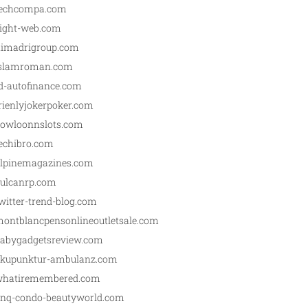
echcompa.com
ight-web.com
imadrigroup.com
islamroman.com
d-autofinance.com
rienlyjokerpoker.com
owloonnslots.com
echibro.com
lpinemagazines.com
ulcanrp.com
witter-trend-blog.com
ontblancpensonlineoutletsale.com
abygadgetsreview.com
kupunktur-ambulanz.com
whatiremembered.com
inq-condo-beautyworld.com