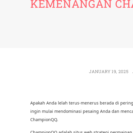
KEMENANGAN CH
JANUARY 19, 2025
Apakah Anda lelah terus-menerus berada di pering
ingin mulai mendominasi pesaing Anda dan mencap
ChampionQQ.
ChampionQQ adalah situs web strategi permaina