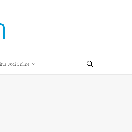
ngan Slot Gacor
A
s dan aman.
itus Judi Online