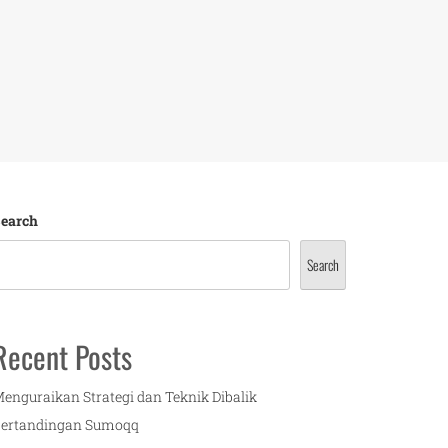
earch
Search
Recent Posts
enguraikan Strategi dan Teknik Dibalik
ertandingan Sumoqq