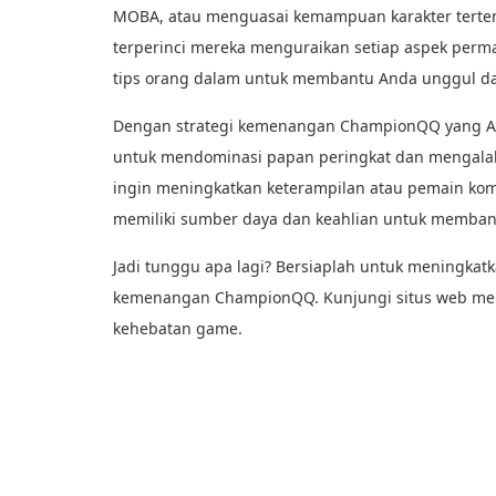
MOBA, atau menguasai kemampuan karakter tert
terperinci mereka menguraikan setiap aspek perm
tips orang dalam untuk membantu Anda unggul da
Dengan strategi kemenangan ChampionQQ yang An
untuk mendominasi papan peringkat dan mengalah
ingin meningkatkan keterampilan atau pemain komp
memiliki sumber daya dan keahlian untuk memban
Jadi tunggu apa lagi? Bersiaplah untuk meningkatk
kemenangan ChampionQQ. Kunjungi situs web mere
kehebatan game.