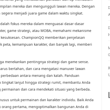
ampilan mereka dan mengungguli lawan mereka. Dengan
D
an segera menjadi juara game dalam waktu singkat.
A
 adalah fokus mereka dalam menguasai dasar-dasar
D
ooter, game strategi, atau MOBA, memahami mekanisme
H
k kesuksesan. ChampionQQ memberikan penjelasan
ak peta, kemampuan karakter, dan banyak lagi, memberi
M
G
ga menekankan pentingnya strategi dan game sense.
R
arus bertahan, dan cara mengatasi manuver lawan
U
 perbedaan antara menang dan kalah. Panduan
 tingkat lanjut hingga strategi rumit, membantu Anda
ermainan dan cara mendekati situasi yang berbeda.
husus untuk permainan dan karakter individu. Baik Anda
k orang pertama, mengoptimalkan bangunan Anda di