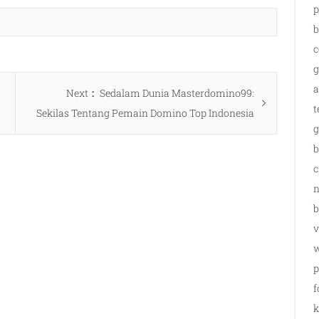
p
b
c
g
a
Next
Next
Sedalam Dunia Masterdomino99:
t
post:
Sekilas Tentang Pemain Domino Top Indonesia
g
b
c
n
b
v
w
p
f
k