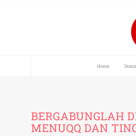
Skip
Situs Judi On
to
content
Mainkan slot gacor di situs judi online terpercay
Home
Domi
BERGABUNGLAH D
MENUQQ DAN TIN