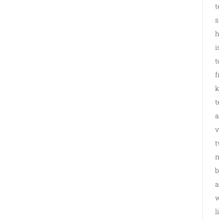
t
s
h
t
f
k
t
a
v
t
m
b
a
l