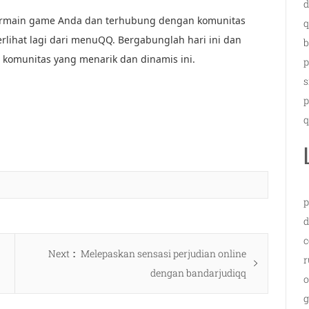
d
bermain game Anda dan terhubung dengan komunitas
q
lihat lagi dari menuQQ. Bergabunglah hari ini dan
b
 komunitas yang menarik dan dinamis ini.
p
s
p
q
p
d
c
Next
Next
Melepaskan sensasi perjudian online
r
post:
dengan bandarjudiqq
o
g