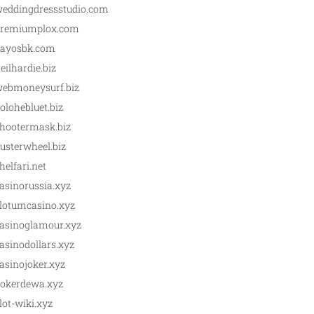
eddingdressstudio.com
remiumplox.com
ayosbk.com
eilhardie.biz
ebmoneysurf.biz
olohebluet.biz
hootermask.biz
usterwheel.biz
helfari.net
asinorussia.xyz
lotumcasino.xyz
asinoglamour.xyz
asinodollars.xyz
asinojoker.xyz
okerdewa.xyz
lot-wiki.xyz