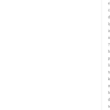
e
c
l
i
n
7
h
p
l
t
k
m
h
d
t