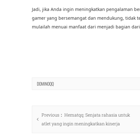
Jadi, jika Anda ingin meningkatkan pengalaman 
gamer yang bersemangat dan mendukung, tidak ter
mulailah menuai manfaat dari menjadi bagian dari
DOMINOQQ
Post
Previous
Previous
Hematqq: Senjata rahasia untuk
navigation
post:
atlet yang ingin meningkatkan kinerja