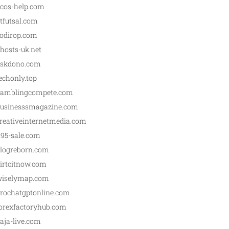
cos-help.com
tfutsal.com
odirop.com
hosts-uk.net
skdono.com
echonly.top
amblingcompete.com
usinesssmagazine.com
reativeinternetmedia.com
95-sale.com
logreborn.com
irtcitnow.com
iselymap.com
rochatgptonline.com
orexfactoryhub.com
aja-live.com