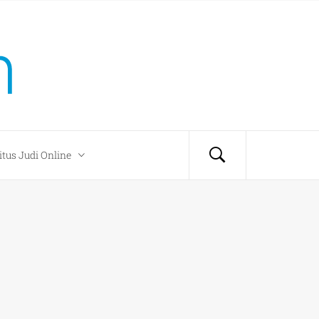
ngan Slot Gacor
A
s dan aman.
itus Judi Online