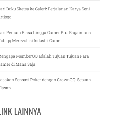
ari Buku Sketsa ke Galeri: Perjalanan Karya Seni
rtisqq
ari Pemain Biasa hingga Gamer Pro: Bagaimana
obiqq Merevolusi Industri Game
engapa MemberQQ adalah Tujuan Tujuan Para
amer di Mana Saja
asakan Sensasi Poker dengan CrownQQ: Sebuah
lasan
LINK LAINNYA