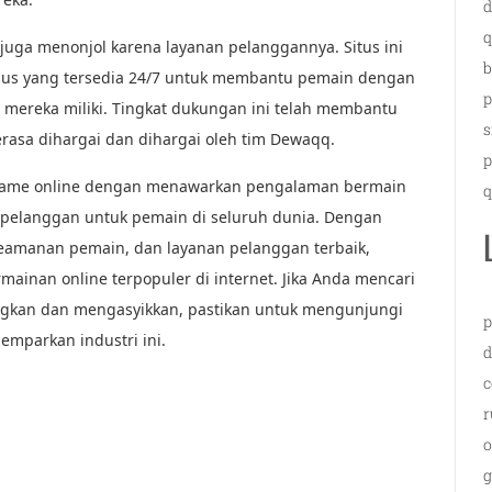
d
q
juga menonjol karena layanan pelanggannya. Situs ini
b
sus yang tersedia 24/7 untuk membantu pemain dengan
p
mereka miliki. Tingkat dukungan ini telah membantu
s
sa dihargai dan dihargai oleh tim Dewaqq.
p
i game online dengan menawarkan pengalaman bermain
q
a pelanggan untuk pemain di seluruh dunia. Dengan
eamanan pemain, dan layanan pelanggan terbaik,
ainan online terpopuler di internet. Jika Anda mencari
kan dan mengasyikkan, pastikan untuk mengunjungi
p
emparkan industri ini.
d
c
r
o
g