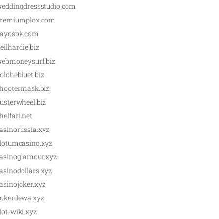
eddingdressstudio.com
remiumplox.com
ayosbk.com
eilhardie.biz
ebmoneysurf.biz
olohebluet.biz
hootermask.biz
usterwheel.biz
helfari.net
asinorussia.xyz
lotumcasino.xyz
asinoglamour.xyz
asinodollars.xyz
asinojoker.xyz
okerdewa.xyz
lot-wiki.xyz