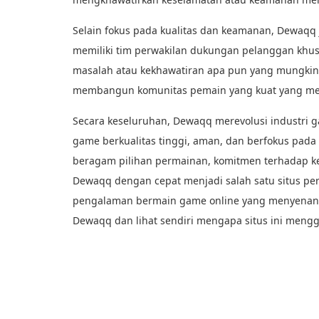
Selain fokus pada kualitas dan keamanan, Dewaqq 
memiliki tim perwakilan dukungan pelanggan khu
masalah atau kekhawatiran apa pun yang mungkin 
membangun komunitas pemain yang kuat yang mera
Secara keseluruhan, Dewaqq merevolusi industr
game berkualitas tinggi, aman, dan berfokus pad
beragam pilihan permainan, komitmen terhadap k
Dewaqq dengan cepat menjadi salah satu situs perm
pengalaman bermain game online yang menyenang
Dewaqq dan lihat sendiri mengapa situs ini mengg