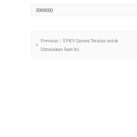
DOMINOQQ
Post
Previous
Previous
5 PKV Games Teratas untuk
navigation
post:
Dimainkan Saat Ini