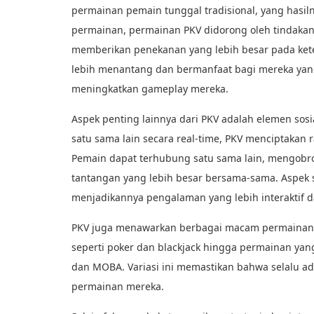
permainan pemain tunggal tradisional, yang hasil
permainan, permainan PKV didorong oleh tindakan 
memberikan penekanan yang lebih besar pada kete
lebih menantang dan bermanfaat bagi mereka yan
meningkatkan gameplay mereka.
Aspek penting lainnya dari PKV adalah elemen so
satu sama lain secara real-time, PKV menciptakan 
Pemain dapat terhubung satu sama lain, mengobr
tantangan yang lebih besar bersama-sama. Aspek
menjadikannya pengalaman yang lebih interaktif 
PKV juga menawarkan berbagai macam permainan unt
seperti poker dan blackjack hingga permainan yang
dan MOBA. Variasi ini memastikan bahwa selalu a
permainan mereka.