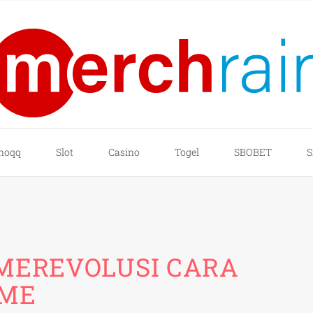
line Terpercaya de
dan E-Wallet DAN
a yang mendukung e-wallet DANA untuk transaksi yang lebih prakti
noqq
Slot
Casino
Togel
SBOBET
S
MEREVOLUSI CARA
AME