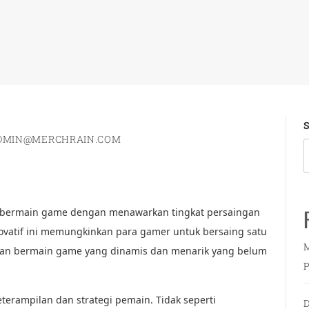
S
DMIN@MERCHRAIN.COM
kita bermain game dengan menawarkan tingkat persaingan
novatif ini memungkinkan para gamer untuk bersaing satu
M
aman bermain game yang dinamis dan menarik yang belum
P
eterampilan dan strategi pemain. Tidak seperti
D