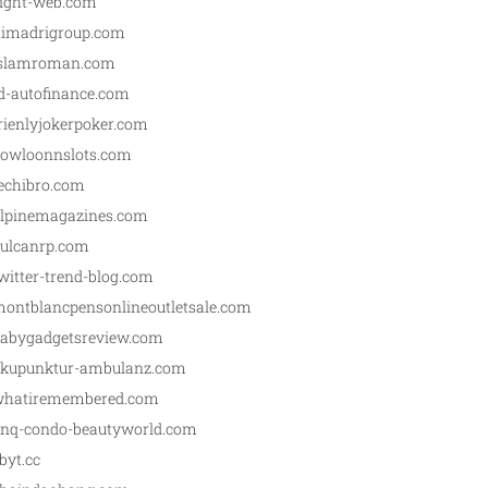
ight-web.com
imadrigroup.com
islamroman.com
d-autofinance.com
rienlyjokerpoker.com
owloonnslots.com
echibro.com
lpinemagazines.com
ulcanrp.com
witter-trend-blog.com
ontblancpensonlineoutletsale.com
abygadgetsreview.com
kupunktur-ambulanz.com
whatiremembered.com
inq-condo-beautyworld.com
byt.cc