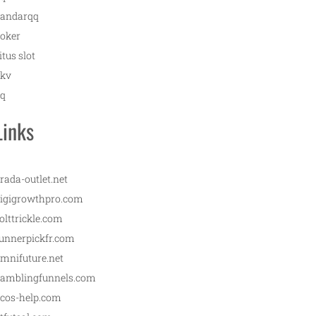
andarqq
oker
itus slot
kv
q
Links
rada-outlet.net
igigrowthpro.com
olttrickle.com
unnerpickfr.com
mnifuture.net
amblingfunnels.com
cos-help.com