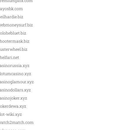
remiumplox.com
ayosbk.com
eilhardie.biz
ebmoneysurf.biz
olohebluet.biz
hootermask.biz
usterwheel.biz
helfari.net
asinorussia.xyz
lotumcasino.xyz
asinoglamour.xyz
asinodollars.xyz
asinojoker.xyz
okerdewa.xyz
lot-wiki.xyz
watch2match.com