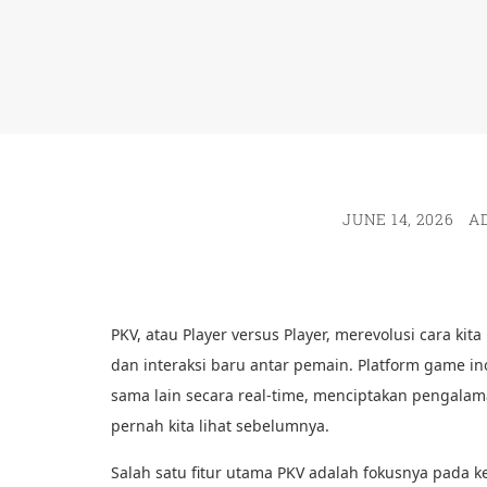
JUNE 14, 2026
A
PKV, atau Player versus Player, merevolusi cara 
dan interaksi baru antar pemain. Platform game i
sama lain secara real-time, menciptakan pengal
pernah kita lihat sebelumnya.
Salah satu fitur utama PKV adalah fokusnya pada k