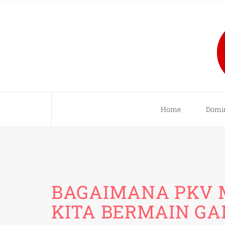
Skip
Situs Judi On
to
content
Mainkan slot gacor di situs judi online terpercay
Home
Domi
BAGAIMANA PKV 
KITA BERMAIN G